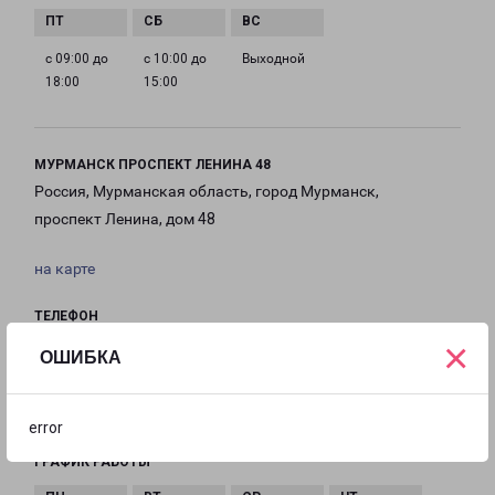
с 09:00 до
с 10:00 до
Выходной
18:00
15:00
МУРМАНСК ПРОСПЕКТ ЛЕНИНА 48
Россия, Мурманская область, город Мурманск,
проспект Ленина, дом 48
на карте
ТЕЛЕФОН
8(8152) 215-350
×
ОШИБКА
EMAIL
murmansk@pecom.ru
error
ГРАФИК РАБОТЫ