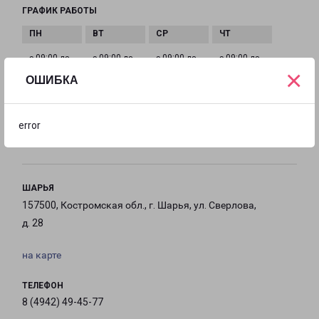
ГРАФИК РАБОТЫ
с 09:00 до
с 09:00 до
с 09:00 до
с 09:00 до
×
21:00
21:00
21:00
21:00
ОШИБКА
с 09:00 до
с 09:00 до
с 09:00 до
error
21:00
21:00
21:00
ШАРЬЯ
157500, Костромская обл., г. Шарья, ул. Сверлова,
д. 28
на карте
ТЕЛЕФОН
8 (4942) 49-45-77