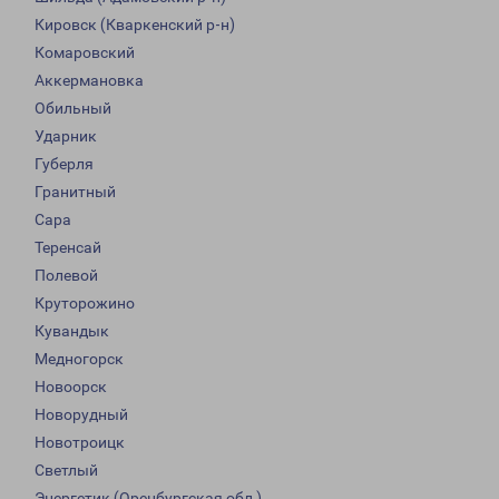
Кировск (Кваркенский р-н)
Комаровский
Аккермановка
Обильный
Ударник
Губерля
Гранитный
Сара
Теренсай
Полевой
Круторожино
Кувандык
Медногорск
Новоорск
Новорудный
Новотроицк
Светлый
Энергетик (Оренбургская обл.)