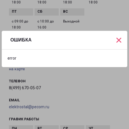
18:00
18:00
18:00
18:00
с 09:00 до
с 10:00 до
Выходной
18:00
16:00
×
ОШИБКА
ЭЛЕКТРОСТАЛЬ ПРОСПЕКТ ЛЕНИНА 25
город Электросталь, проспект Ленина, 25
error
на карте
ТЕЛЕФОН
8(499) 670-05-07
EMAIL
elektrostal@pecom.ru
ГРАФИК РАБОТЫ