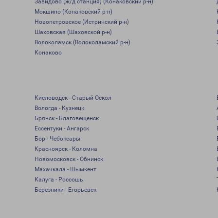
Завидово (ж/д станция) (Конаковский р-н)
Мокшино (Конаковский р-н)
Новопетровское (Истринский р-н)
Шаховская (Шаховской р-н)
Волоколамск (Волоколамский р-н)
Конаково
Кисловодск - Старый Оскол
Вологда - Кузнецк
Брянск - Благовещенск
Ессентуки - Ангарск
Бор - Чебоксары
Красноярск - Коломна
Новомосковск - Обнинск
Махачкала - Шымкент
Калуга - Россошь
Березники - Егорьевск