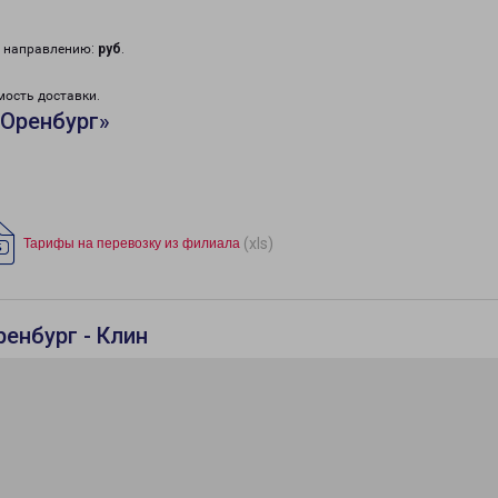
у направлению:
руб
.
мость доставки.
«Оренбург»
(xls)
Тарифы на перевозку из филиала
енбург - Клин