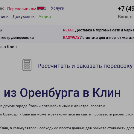
+7 (4
ас
Услуги
Перевозчикам
Вход в
рвисы
Документы
Акции
зы
RETAIL
Доставка в торговые сети и марк
ые грузоперевозки
EASYWAY
Логистика для интернет-магаз
а в Клин
Рассчитать и заказать перевозку
 из Оренбурга в Клин
е в другие города России автомобильным и авиатранспортом.
 Оренбург - Клин вы можете ознакомиться на сайте, произвести расчет сто
 Клин, в калькуляторе необходимо ввести данные для расчета стоимости дос