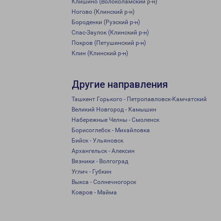
Клишино (Волоколамский р-н)
Ногово (Клинский р-н)
Бороденки (Рузский р-н)
Спас-Заулок (Клинский р-н)
Покров (Петушинский р-н)
Клин (Клинский р-н)
Другие направления
Ташкент Горького - Петропавловск-Камчатский
Великий Новгород - Камышин
Набережные Челны - Смоленск
Борисоглебск - Михайловка
Бийск - Ульяновск
Архангельск - Алексин
Вязники - Волгоград
Углич - Губкин
Выкса - Солнечногорск
Ковров - Майма