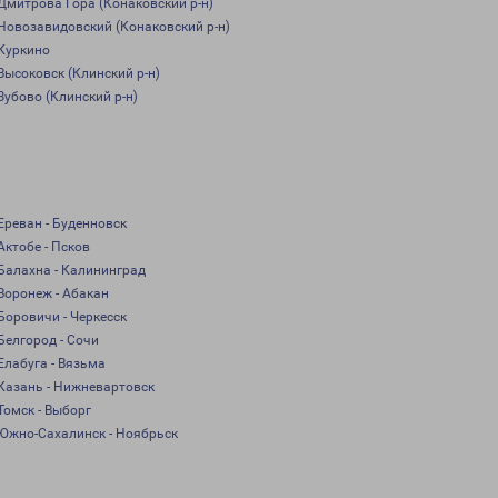
Дмитрова Гора (Конаковский р-н)
Новозавидовский (Конаковский р-н)
Куркино
Высоковск (Клинский р-н)
Зубово (Клинский р-н)
Ереван - Буденновск
Актобе - Псков
Балахна - Калининград
Воронеж - Абакан
Боровичи - Черкесск
Белгород - Сочи
Елабуга - Вязьма
Казань - Нижневартовск
Томск - Выборг
Южно-Сахалинск - Ноябрьск