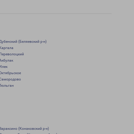
Дубенский (Беляевский р-н)
Каргала
Переволоцкий
Акбулак
Илек
Октябрьское
Самородово
Тюльган
Вараксино (Конаковский р-н)