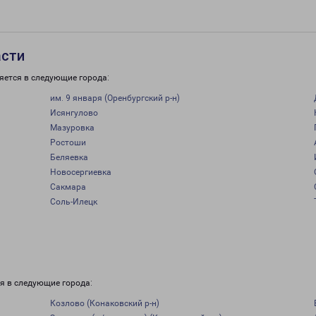
асти
яется в следующие города:
им. 9 января (Оренбургский р-н)
Исянгулово
Мазуровка
Ростоши
Беляевка
Новосергиевка
Сакмара
Соль-Илецк
я в следующие города:
Козлово (Конаковский р-н)