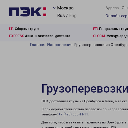
Москва
Адреса
О н
Rus /
Eng
Онлайн-се
LTL
Сборные грузы
FTL
Генеральные гру
EXPRESS
Авиа- и экспресс-доставка
GLOBAL
Международн
Главная
Направления
Грузоперевозки из Оренбург
Грузоперевозки
ПЭК доставляет грузы из Оренбурга в Клин, а такж
С примерной стоимостью перевозки по направлению
телефону:
+7 (495) 660-11-11
.
Для того, чтобы заказать перевозку из Оренбурга в
уточнения деталей свяжется специалист ПЭК.