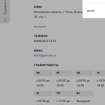
КЛИН
error
Московская область, г. Клин, Волоколамское шоссе, 
25, стр. 1
на карте
ТЕЛЕФОН
8(49624) 5-13-03
EMAIL
klin-fr@pecom.ru
ГРАФИК РАБОТЫ
с 09:00 до
с 09:00 до
с 09:00 до
с 09:0
18:00
18:00
18:00
18:00
с 09:00 до
с 10:00 до
Выходной