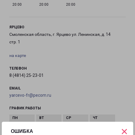
20:00
20:00
20:00
ЯРЦЕВО
Смоленская область, г. Ярцево ул. Ленинская, д. 14
стр. 1
на карте
ТЕЛЕФОН
8 (4814) 25-23-01
EMAIL
yarcevo-fr@pecom.ru
ГРАФИК РАБОТЫ
×
с 09:00 до
с 09:00 до
с 09:00 до
с 09:00 до
ОШИБКА
18:00
18:00
18:00
18:00