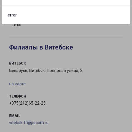
error
с 09:00 до
Выходной
Выходной
18:00
Филиалы в Витебске
ВИТЕБСК
Беларусь, Витебск, Полярная улица, 2
на карте
ТЕЛЕФОН
+375(212)65-22-25
EMAIL
vitebsk-fr@pecom.ru