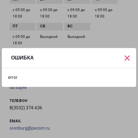
с 09:00 до
с 09:00 до
с 09:00 до
с 09:00 до
18:00
18:00
18:00
18:00
с 09:00 до
Выходной
Выходной
18:00
×
ОШИБКА
ОРЕНБУРГ САЛМЫШСКАЯ 51
город Оренбург, улица Салмышская, 51
error
на карте
ТЕЛЕФОН
8(3532) 374-636
EMAIL
orenburg@pecom.ru