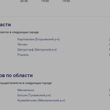
20:30
19:00
19:00
ласти
ляется в следующие города:
Карповская (Егорьевский р-н)
Летово
Шатурторф (Шатурский р-н)
Рошаль
ов по области
осуществляется в следующие города:
Мензелинск
Бетьки (Тукаевский р-н)
Кузембетьево (Мензелинский р-н)