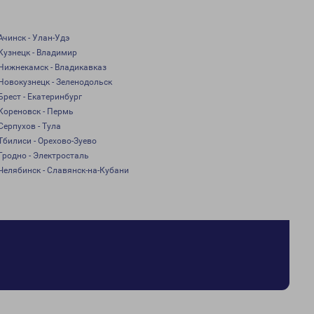
Ачинск - Улан-Удэ
Кузнецк - Владимир
Нижнекамск - Владикавказ
Новокузнецк - Зеленодольск
Брест - Екатеринбург
Кореновск - Пермь
Серпухов - Тула
Тбилиси - Орехово-Зуево
Гродно - Электросталь
Челябинск - Славянск-на-Кубани