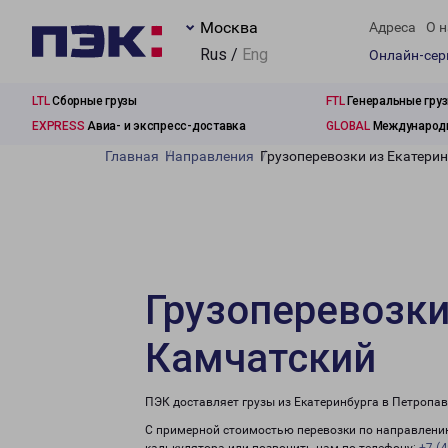
Москва
Адреса
О н
Rus /
Eng
Онлайн-се
LTL
Сборные грузы
FTL
Генеральные гру
EXPRESS
Авиа- и экспресс-доставка
GLOBAL
Международн
Главная
Направления
Грузоперевозки из Екатери
Грузоперевозки
Камчатский
ПЭК доставляет грузы из Екатеринбурга в Петропа
С примерной стоимостью перевозки по направлению