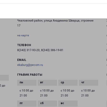
ЕКАТЕРИНБУРГ АКАДЕМИКА ШВАРЦА 17
Россия, Свердловская область, город Екатеринбург,
Чкаловский район, улица Академика Шварца, строение
17
на карте
ТЕЛЕФОН
8(343) 317-93-20, 8(343) 386-19-81
EMAIL
ekaburg@pecom.ru
ГРАФИК РАБОТЫ
0 до
с 10:00 до
с 10:00 до
с 10:00 до
с 10:00 до
21:00
21:00
21:00
21:00