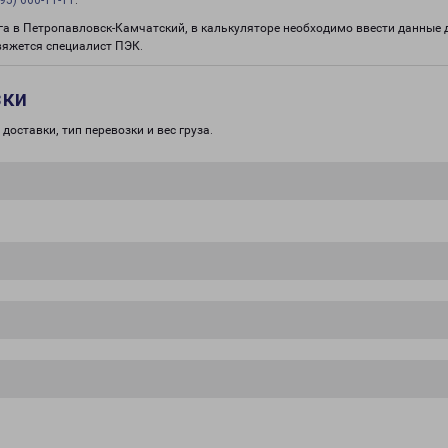
95) 660-11-11
.
рга в Петропавловск-Камчатский, в калькуляторе необходимо ввести данные 
вяжется специалист ПЭК.
зки
доставки, тип перевозки и вес груза.