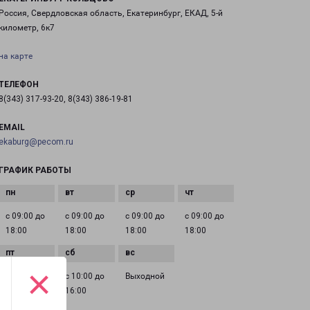
Россия, Свердловская область, Екатеринбург, ЕКАД, 5-й
километр, 6к7
на карте
ТЕЛЕФОН
8(343) 317-93-20, 8(343) 386-19-81
EMAIL
ekaburg@pecom.ru
ГРАФИК РАБОТЫ
с 09:00 до
с 09:00 до
с 09:00 до
с 09:00 до
18:00
18:00
18:00
18:00
×
с 09:00 до
с 10:00 до
Выходной
18:00
16:00