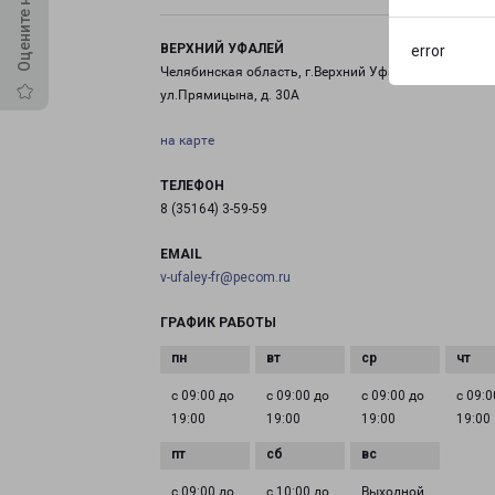
ВЕРХНИЙ УФАЛЕЙ
error
Челябинская область, г.Верхний Уфалей,
ул.Прямицына, д. 30А
на карте
ТЕЛЕФОН
8 (35164) 3-59-59
EMAIL
v-ufaley-fr@pecom.ru
ГРАФИК РАБОТЫ
с 09:00 до
с 09:00 до
с 09:00 до
с 09:0
19:00
19:00
19:00
19:00
с 09:00 до
с 10:00 до
Выходной