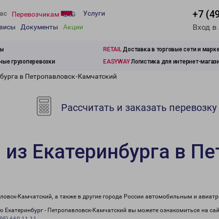
+7 (4
ас
Услуги
Перевозчикам
Вход в
рвисы
Документы
Акции
зы
RETAIL
Доставка в торговые сети и марк
ые грузоперевозки
EASYWAY
Логистика для интернет-магаз
нбурга в Петропавловск-Камчатский
Рассчитать и заказать перевозку
 из Екатеринбурга в П
вловск-Камчатский, а также в другие города России автомобильным и авиат
 Екатеринбург - Петропавловск-Камчатский вы можете ознакомиться на сай