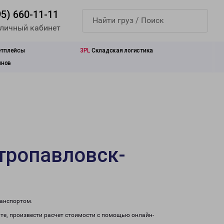
95) 660-11-11
 личный кабинет
етплейсы
3PL
Складская логистика
инов
етропавловск-
ранспортом.
те, произвести расчет стоимости с помощью онлайн-