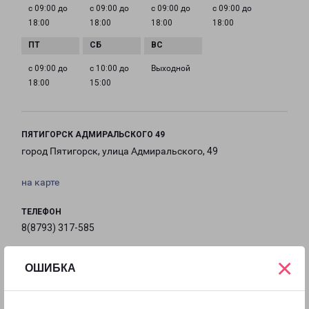
с 09:00 до
с 09:00 до
с 09:00 до
с 09:00 до
18:00
18:00
18:00
18:00
с 09:00 до
с 10:00 до
Выходной
18:00
15:00
ПЯТИГОРСК АДМИРАЛЬСКОГО 49
город Пятигорск, улица Адмиральского, 49
на карте
ТЕЛЕФОН
8(8793) 317-585
EMAIL
×
ОШИБКА
kmv@pecom.ru
ГРАФИК РАБОТЫ