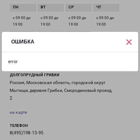
с 09:00 до
с 09:00 до
с 09:00 до
с 09:00 до
19:00
19:00
19:00
19:00
×
ОШИБКА
с 09:00 до
с 10:00 до
Выходной
19:00
16:00
error
ДОЛГОПРУДНЫЙ ГРИБКИ
Россия, Московская область, городской округ
Мытищи, деревня Грибки, Смородиновый проезд,
2
на карте
ТЕЛЕФОН
8(495)198-13-95