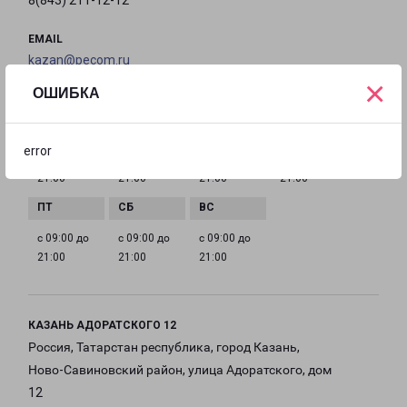
8(843) 211-12-12
EMAIL
kazan@pecom.ru
×
ОШИБКА
ГРАФИК РАБОТЫ
error
с 09:00 до
с 09:00 до
с 09:00 до
с 09:00 до
21:00
21:00
21:00
21:00
с 09:00 до
с 09:00 до
с 09:00 до
21:00
21:00
21:00
КАЗАНЬ АДОРАТСКОГО 12
Россия, Татарстан республика, город Казань,
Ново-Савиновский район, улица Адоратского, дом
12