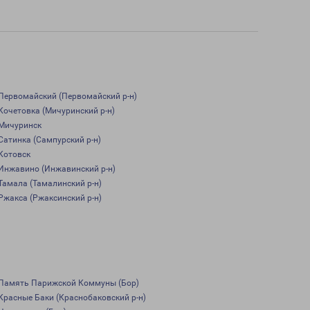
Первомайский (Первомайский р-н)
Кочетовка (Мичуринский р-н)
Мичуринск
Сатинка (Сампурский р-н)
Котовск
Инжавино (Инжавинский р-н)
Тамала (Тамалинский р-н)
Ржакса (Ржаксинский р-н)
Память Парижской Коммуны (Бор)
Красные Баки (Краснобаковский р-н)