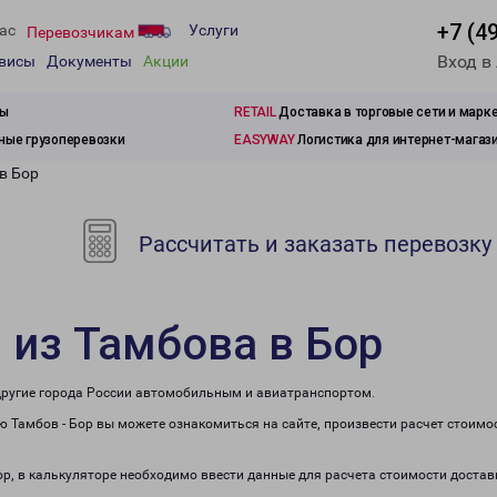
+7 (4
ас
Услуги
Перевозчикам
Вход в
рвисы
Документы
Акции
зы
RETAIL
Доставка в торговые сети и марк
ые грузоперевозки
EASYWAY
Логистика для интернет-магаз
в Бор
Рассчитать и заказать перевозку
 из Тамбова в Бор
 другие города России автомобильным и авиатранспортом.
 Тамбов - Бор вы можете ознакомиться на сайте, произвести расчет стоим
ор, в калькуляторе необходимо ввести данные для расчета стоимости достав