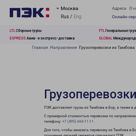
Москва
Адреса
О н
Rus /
Eng
Онлайн-се
LTL
Сборные грузы
FTL
Генеральные гру
EXPRESS
Авиа- и экспресс-доставка
GLOBAL
Международн
Главная
Направления
Грузоперевозки из Тамбова 
Грузоперевозки
ПЭК доставляет грузы из Тамбова в Бор, а также в
С примерной стоимостью перевозки по направлению
телефону:
+7 (495) 660-11-11
.
Для того, чтобы заказать перевозку из Тамбова в Б
уточнения деталей свяжется специалист ПЭК.