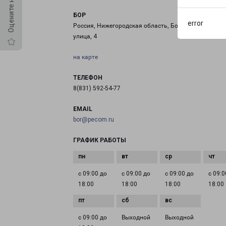
БОР
error
Россия, Нижегородская область, Бор, Октябрьская
улица, 4
на карте
ТЕЛЕФОН
8(831) 592-54-77
EMAIL
bor@pecom.ru
ГРАФИК РАБОТЫ
с 09:00 до
с 09:00 до
с 09:00 до
с 09:0
18:00
18:00
18:00
18:00
с 09:00 до
Выходной
Выходной