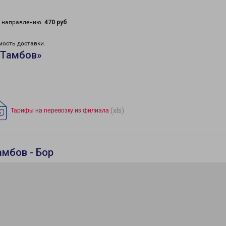
у направлению:
470 руб
.
мость доставки.
«Тамбов»
(xls)
Тарифы на перевозку из филиала
амбов - Бор