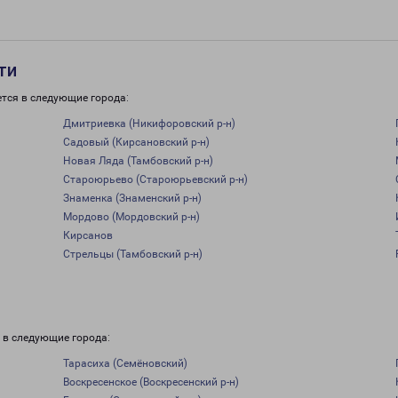
ти
тся в следующие города:
Дмитриевка (Никифоровский р-н)
Садовый (Кирсановский р-н)
Новая Ляда (Тамбовский р-н)
Староюрьево (Староюрьевский р-н)
Знаменка (Знаменский р-н)
Мордово (Мордовский р-н)
Кирсанов
Стрельцы (Тамбовский р-н)
 в следующие города:
Тарасиха (Семёновский)
Воскресенское (Воскресенский р-н)