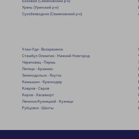
Боковая (Семеновский р-н)
Урень (Уренский р-н)
Сухобезводное (Семеновский р-н)
Улан-Удэ - Воскресенск
Стамбул Олимпик - Нижний Новгород
Череповец - Пермь
Липецк - Арзамас
Зеленодольск - Якутск
Камышин - Краснодар
Ковров - Саров
Киров - Хасавюрт
Ленинск-Кузнецкий - Кузнецк
Рубцовск - Шахты