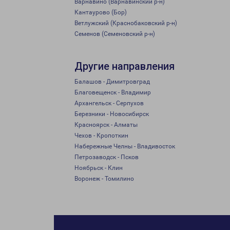
Варнавино (Варнавинский р-н)
Кантаурово (Бор)
Ветлужский (Краснобаковский р-н)
Семенов (Семеновский р-н)
Другие направления
Балашов - Димитровград
Благовещенск - Владимир
Архангельск - Серпухов
Березники - Новосибирск
Красноярск - Алматы
Чехов - Кропоткин
Набережные Челны - Владивосток
Петрозаводск - Псков
Ноябрьск - Клин
Воронеж - Томилино