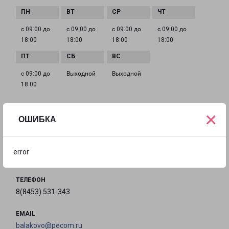
с 09:00 до
с 09:00 до
с 09:00 до
с 09:00 до
18:00
18:00
18:00
18:00
с 09:00 до
Выходной
Выходной
18:00
×
ОШИБКА
ВОЛЬСК КРАСНОГВАРДЕЙСКАЯ 30
город Вольск, улица Красногвардейская, 30
error
на карте
ТЕЛЕФОН
8(8453) 531-343
EMAIL
balakovo@pecom.ru