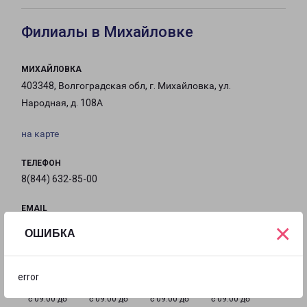
Филиалы в Михайловке
МИХАЙЛОВКА
403348, Волгоградская обл, г. Михайловка, ул.
Народная, д. 108А
на карте
ТЕЛЕФОН
8(844) 632-85-00
EMAIL
×
Mihailovka-fr@pecom.ru
ОШИБКА
ГРАФИК РАБОТЫ
error
с 09:00 до
с 09:00 до
с 09:00 до
с 09:00 до