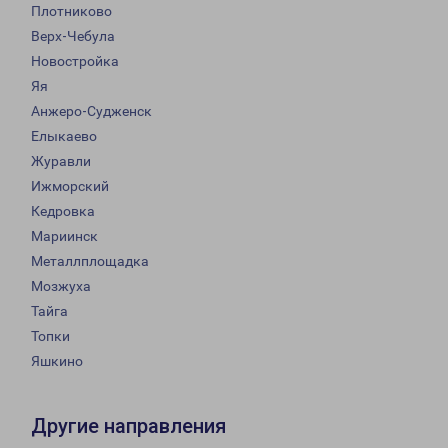
Плотниково
Верх-Чебула
Новостройка
Яя
Анжеро-Судженск
Елыкаево
Журавли
Ижморский
Кедровка
Мариинск
Металлплощадка
Мозжуха
Тайга
Топки
Яшкино
Другие направления