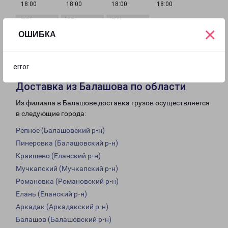
18:00
18:00
18:00
18:00
×
ОШИБКА
с 09:00 до
с 10:00 до
Выходной
18:00
16:00
error
Доставка из Балашова по области
Из филиала в Балашове доставка грузов осуществляется
в следующие города:
Репное (Балашовский р-н)
Пинеровка (Балашовский р-н)
Краишево (Еланский р-н)
Мучкапский (Мучкапский р-н)
Романовка (Романовский р-н)
Елань (Еланский р-н)
Аркадак (Аркадакский р-н)
Балашов (Балашовский р-н)