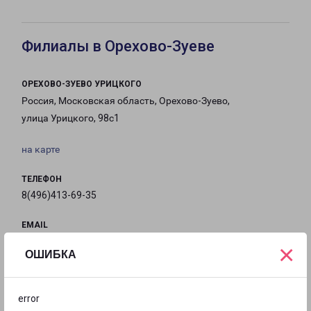
Филиалы в Орехово-Зуеве
ОРЕХОВО-ЗУЕВО УРИЦКОГО
Россия, Московская область, Орехово-Зуево,
улица Урицкого, 98с1
на карте
ТЕЛЕФОН
8(496)413-69-35
EMAIL
oz-fr@pecom.ru
×
ОШИБКА
ГРАФИК РАБОТЫ
error