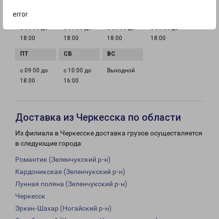
error
с 09:00 до
с 09:00 до
с 09:00 до
с 09:00 до
18:00
18:00
18:00
18:00
с 09:00 до
с 10:00 до
Выходной
18:00
16:00
Доставка из Черкесска по области
Из филиала в Черкесске доставка грузов осуществляется
в следующие города:
Романтик (Зеленчукский р-н)
Кардоникская (Зеленчукский р-н)
Лунная поляна (Зеленчукский р-н)
Черкесск
Эркен-Шахар (Ногайский р-н)