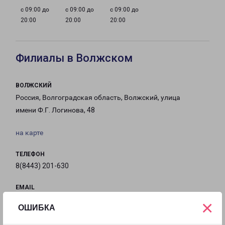
с 09:00 до
с 09:00 до
с 09:00 до
20:00
20:00
20:00
Филиалы в Волжском
ВОЛЖСКИЙ
Россия, Волгоградская область, Волжский, улица
имени Ф.Г. Логинова, 48
на карте
ТЕЛЕФОН
8(8443) 201-630
EMAIL
volzhskij@pecom.ru
×
ОШИБКА
ГРАФИК РАБОТЫ