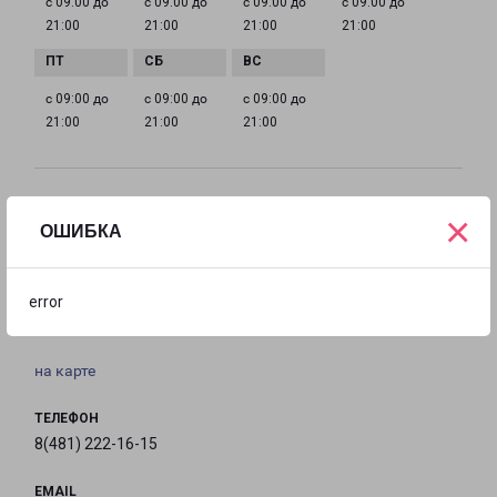
с 09:00 до
с 09:00 до
с 09:00 до
с 09:00 до
21:00
21:00
21:00
21:00
с 09:00 до
с 09:00 до
с 09:00 до
21:00
21:00
21:00
Филиалы в Вязьме
×
ОШИБКА
ВЯЗЬМА
Смоленская обл., г. Вязьма, ул. Воинов-
error
Интернационалистов, д. 73
на карте
ТЕЛЕФОН
8(481) 222-16-15
EMAIL