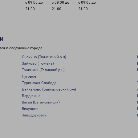
с 09:00 до
с 09:00 до
с 09:00 до
21:00
21:00
21:00
ти
тся в следующие города:
Онохино (Тюменский р-н)
Зайково (Тюмень)
Троицкий (Талицкий р-н)
Луговое
Туринская-Слобода
Байкалово (Байкаловский р-н)
Бердюжье
Вагай (Вагайский р-н)
Викулово
Заводоуковск