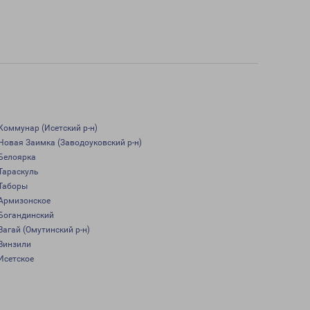
Коммунар (Исетский р-н)
Новая Заимка (Заводоуковский р-н)
Белоярка
Тараскуль
Таборы
Армизонское
Богандинский
Вагай (Омутинский р-н)
Винзили
Исетское