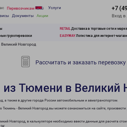
+7 (4
ас
Услуги
Перевозчикам
Вход в
рвисы
Документы
Акции
зы
RETAIL
Доставка в торговые сети и марк
ые грузоперевозки
EASYWAY
Логистика для интернет-магаз
в Великий Новгород
Рассчитать и заказать перевозку
 из Тюмени в Великий 
од, а также в другие города России автомобильным и авиатранспортом.
 Тюмень - Великий Новгород вы можете ознакомиться на сайте, произвести
еликий Новгород, в калькуляторе необходимо ввести данные для расчета стои
ПЭК.