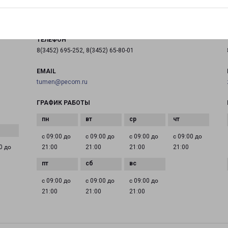
на карте
ТЕЛЕФОН
8(3452) 695-252, 8(3452) 65-80-01
EMAIL
tumen@pecom.ru
ГРАФИК РАБОТЫ
с 09:00 до
с 09:00 до
с 09:00 до
с 09:00 до
0 до
21:00
21:00
21:00
21:00
с 09:00 до
с 09:00 до
с 09:00 до
21:00
21:00
21:00