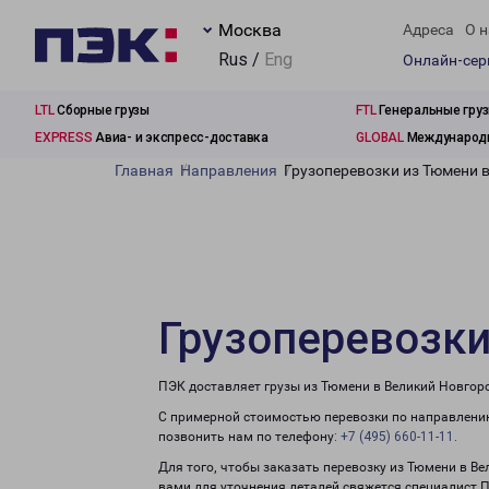
Москва
Адреса
О н
Rus /
Eng
Онлайн-се
LTL
Сборные грузы
FTL
Генеральные гру
EXPRESS
Авиа- и экспресс-доставка
GLOBAL
Международн
Главная
Направления
Грузоперевозки из Тюмени 
Грузоперевозки
ПЭК доставляет грузы из Тюмени в Великий Новгор
С примерной стоимостью перевозки по направлению
позвонить нам по телефону:
+7 (495) 660-11-11
.
Для того, чтобы заказать перевозку из Тюмени в В
вами для уточнения деталей свяжется специалист 