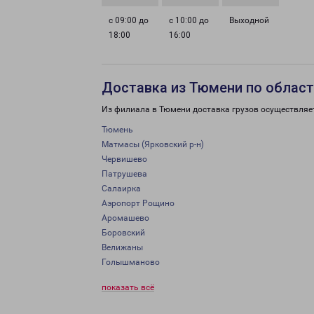
с 09:00 до
с 10:00 до
Выходной
18:00
16:00
Доставка из Тюмени по облас
Из филиала в Тюмени доставка грузов осуществляе
Тюмень
Матмасы (Ярковский р-н)
Червишево
Патрушева
Салаирка
Аэропорт Рощино
Аромашево
Боровский
Велижаны
Голышманово
показать всё