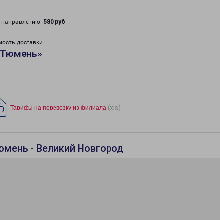
у направлению:
580 руб
.
мость доставки.
«Тюмень»
(xls)
Тарифы на перевозку из филиала
юмень - Великий Новгород