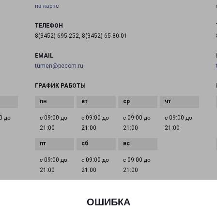
на карте
ТЕЛЕФОН
8(3452) 695-252, 8(3452) 65-80-01
EMAIL
tumen@pecom.ru
ГРАФИК РАБОТЫ
0 до
с 09:00 до
с 09:00 до
с 09:00 до
с 09:00 до
21:00
21:00
21:00
21:00
с 09:00 до
с 09:00 до
с 09:00 до
21:00
21:00
21:00
ОШИБКА
ТЮМЕНЬ ШИРОТНАЯ 129/2
город Тюмень, улица Широтная, 129 корпус 2