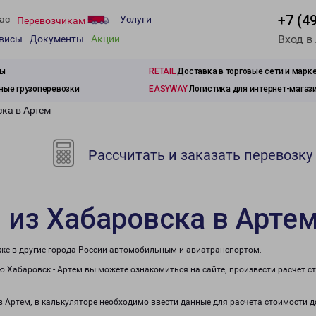
+7 (4
ас
Услуги
Перевозчикам
Вход в
рвисы
Документы
Акции
зы
RETAIL
Доставка в торговые сети и марк
ые грузоперевозки
EASYWAY
Логистика для интернет-магаз
ка в Артем
Рассчитать и заказать перевозку
 из Хабаровска в Арте
кже в другие города России автомобильным и авиатранспортом.
 Хабаровск - Артем вы можете ознакомиться на сайте, произвести расчет 
 в Артем, в калькуляторе необходимо ввести данные для расчета стоимости д