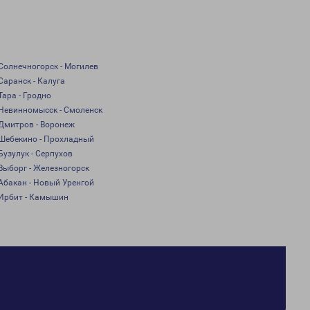
Солнечногорск - Могилев
Саранск - Калуга
Тара - Гродно
Невинномысск - Смоленск
Дмитров - Воронеж
Шебекино - Прохладный
Бузулук - Серпухов
Выборг - Железногорск
Абакан - Новый Уренгой
Ирбит - Камышин