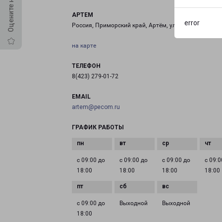
АРТЕМ
error
Россия, Приморский край, Артём, улица Фрунзе, 21с
на карте
ТЕЛЕФОН
8(423) 279-01-72
EMAIL
artem@pecom.ru
ГРАФИК РАБОТЫ
с 09:00 до
с 09:00 до
с 09:00 до
с 09:0
18:00
18:00
18:00
18:00
с 09:00 до
Выходной
Выходной
18:00