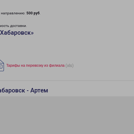
у направлению:
500 руб
.
мость доставки.
«Хабаровск»
(xls)
Тарифы на перевозку из филиала
абаровск - Артем