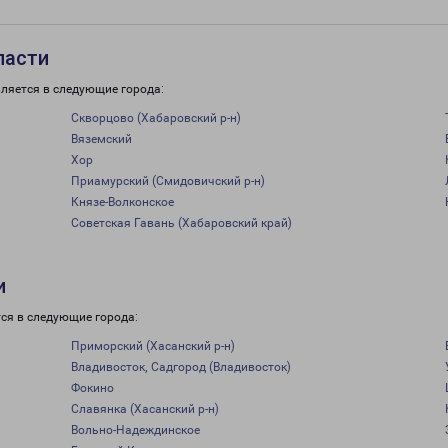
ласти
ляется в следующие города:
Скворцово (Хабаровский р-н)
Вяземский
Хор
Приамурский (Смидовичский р-н)
Князе-Волконское
Советская Гавань (Хабаровский край)
и
ся в следующие города:
Приморский (Хасанский р-н)
Владивосток, Садгород (Владивосток)
Фокино
Славянка (Хасанский р-н)
Вольно-Надеждинское