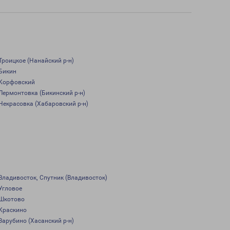
Троицкое (Нанайский р-н)
Бикин
Корфовский
Лермонтовка (Бикинский р-н)
Некрасовка (Хабаровский р-н)
Владивосток, Спутник (Владивосток)
Угловое
Шкотово
Краскино
Зарубино (Хасанский р-н)