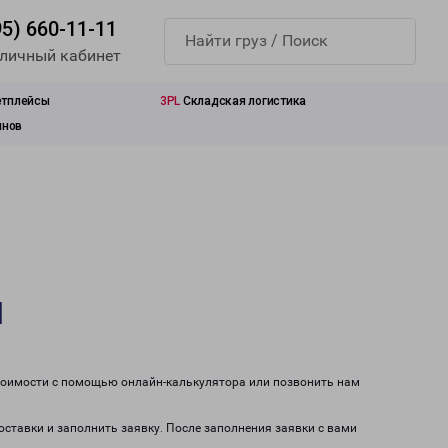
95) 660-11-11
 личный кабинет
етплейсы
3PL
Складская логистика
инов
м
стоимости с помощью онлайн-калькулятора или позвонить нам
оставки и заполнить заявку. После заполнения заявки с вами