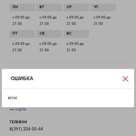
с 09:00 до
с 09:00 до
с 09:00 до
с 09:00 до
21:00
21:00
21:00
21:00
с 09:00 до
с 09:00 до
с 09:00 до
21:00
21:00
21:00
КРАСНОЯРСК АКАДЕМИКА ВАВИЛОВА 1 СТРОЕНИЕ 54
×
ОШИБКА
Россия, Красноярский край, город Красноярск,
Свердловский район, улица Академика Вавилова,
дом 1, строение 54
error
на карте
ТЕЛЕФОН
8(391) 204-00-44