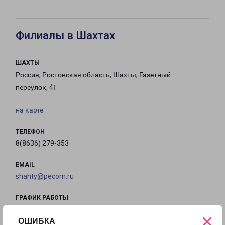
Филиалы в Шахтах
ШАХТЫ
Россия, Ростовская область, Шахты, Газетный
переулок, 4Г
на карте
ТЕЛЕФОН
8(8636) 279-353
EMAIL
shahty@pecom.ru
ГРАФИК РАБОТЫ
×
ОШИБКА