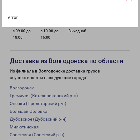
с 09:00 до
с 09:00 до
с 09:00 до
с 09:00 до
18:00
18:00
18:00
18:00
error
с 09:00 до
с 10:00 до
Выходной
18:00
16:00
Доставка из Волгодонска по области
Из филиала в Волгодонске доставка грузов
осуществляется в следующие города:
Волгодонск
Гремячая (Котельниковский р-н)
Опенки (Пролетарский р-н)
Большая Орловка
Дубовское (Дубовский р-н)
Милютинская
Советская (Советский р-н)