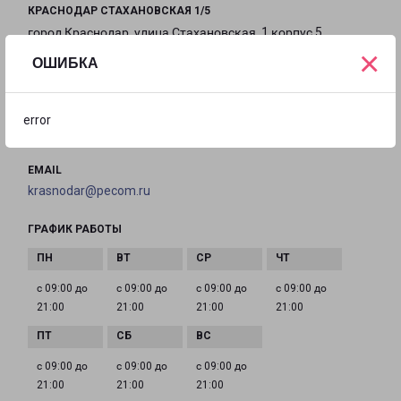
КРАСНОДАР СТАХАНОВСКАЯ 1/5
город Краснодар, улица Стахановская, 1 корпус 5
×
ОШИБКА
на карте
ТЕЛЕФОН
error
8(861) 205-52-23
EMAIL
krasnodar@pecom.ru
ГРАФИК РАБОТЫ
с 09:00 до
с 09:00 до
с 09:00 до
с 09:00 до
21:00
21:00
21:00
21:00
с 09:00 до
с 09:00 до
с 09:00 до
21:00
21:00
21:00