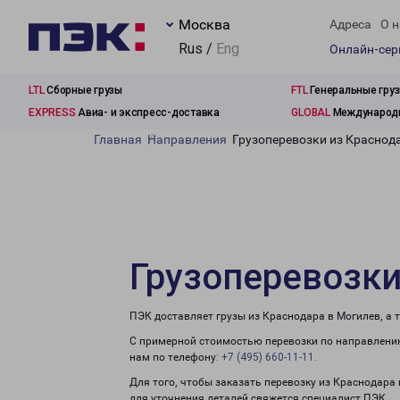
Москва
Адреса
О н
Rus /
Eng
Онлайн-се
LTL
Сборные грузы
FTL
Генеральные гру
EXPRESS
Авиа- и экспресс-доставка
GLOBAL
Международн
Главная
Направления
Грузоперевозки из Краснод
Грузоперевозки
ПЭК доставляет грузы из Краснодара в Могилев, а 
С примерной стоимостью перевозки по направлению
нам по телефону:
+7 (495) 660-11-11
.
Для того, чтобы заказать перевозку из Краснодара
для уточнения деталей свяжется специалист ПЭК.