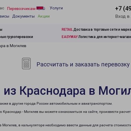
+7 (4
ас
Услуги
Перевозчикам
Вход в
рвисы
Документы
Акции
зы
RETAIL
Доставка в торговые сети и марк
ые грузоперевозки
EASYWAY
Логистика для интернет-магаз
ара в Могилев
Рассчитать и заказать перевозку
 из Краснодара в Моги
также в другие города России автомобильным и авиатранспортом.
 Краснодар - Могилев вы можете ознакомиться на сайте, произвести расче
 в Могилев, в калькуляторе необходимо ввести данные для расчета стоимости