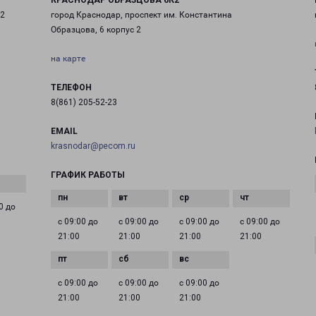
КРАСНОДАР ОБРАЗЦОВА 6К2
 2
город Краснодар, проспект им. Константина
Образцова, 6 корпус 2
на карте
ТЕЛЕФОН
8(861) 205-52-23
EMAIL
krasnodar@pecom.ru
ГРАФИК РАБОТЫ
0 до
с 09:00 до
с 09:00 до
с 09:00 до
с 09:00 до
21:00
21:00
21:00
21:00
с 09:00 до
с 09:00 до
с 09:00 до
21:00
21:00
21:00