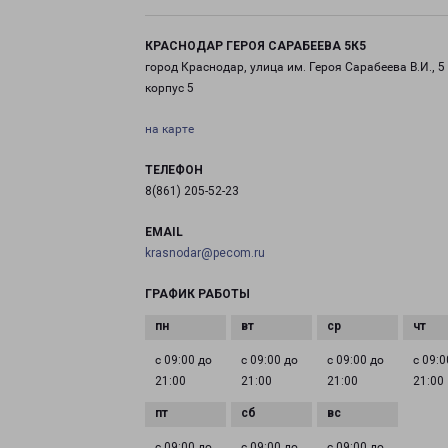
КРАСНОДАР ГЕРОЯ САРАБЕЕВА 5К5
город Краснодар, улица им. Героя Сарабеева В.И., 5
корпус 5
на карте
ТЕЛЕФОН
8(861) 205-52-23
EMAIL
krasnodar@pecom.ru
ГРАФИК РАБОТЫ
с 09:00 до
с 09:00 до
с 09:00 до
с 09:0
21:00
21:00
21:00
21:00
с 09:00 до
с 09:00 до
с 09:00 до