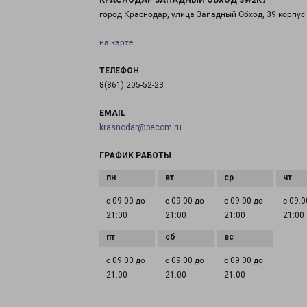
КРАСНОДАР ЗАПАДНЫЙ ОБХОД 39/2К7
город Краснодар, улица Западный Обход, 39 корпус
на карте
ТЕЛЕФОН
8(861) 205-52-23
EMAIL
krasnodar@pecom.ru
ГРАФИК РАБОТЫ
с 09:00 до
с 09:00 до
с 09:00 до
с 09:0
21:00
21:00
21:00
21:00
с 09:00 до
с 09:00 до
с 09:00 до
21:00
21:00
21:00