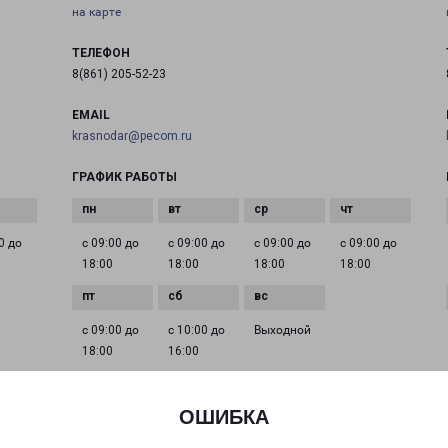
на карте
ТЕЛЕФОН
8(861) 205-52-23
EMAIL
krasnodar@pecom.ru
ГРАФИК РАБОТЫ
0 до
с 09:00 до
с 09:00 до
с 09:00 до
с 09:00 до
18:00
18:00
18:00
18:00
с 09:00 до
с 10:00 до
Выходной
18:00
16:00
ОШИБКА
КРАСНОДАР СТАХАНОВСКАЯ 1/5
 45
город Краснодар, улица Стахановская, 1 корпус 5