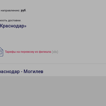
у направлению:
руб
.
мость доставки.
«Краснодар»
(xls)
Тарифы на перевозку из филиала
раснодар - Могилев