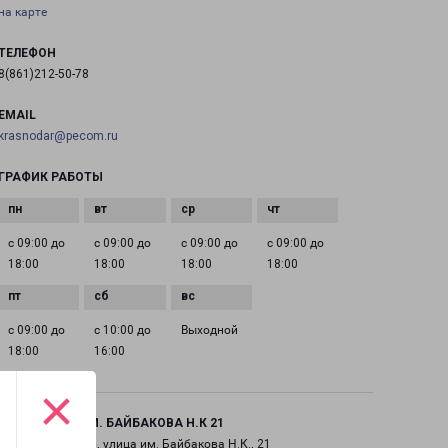
на карте
ТЕЛЕФОН
8(861)212-50-78
EMAIL
krasnodar@pecom.ru
ГРАФИК РАБОТЫ
с 09:00 до
с 09:00 до
с 09:00 до
с 09:00 до
18:00
18:00
18:00
18:00
с 09:00 до
с 10:00 до
Выходной
18:00
16:00
×
КРАСНОДАР ИМ. БАЙБАКОВА Н.К 21
город Краснодар, улица им. Байбакова Н.К., 21