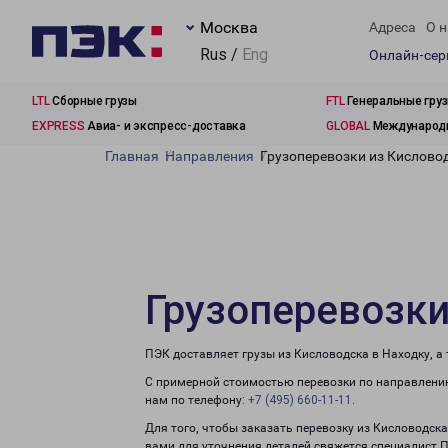
Москва
Адреса
О н
Rus /
Eng
Онлайн-се
LTL
Сборные грузы
FTL
Генеральные гру
EXPRESS
Авиа- и экспресс-доставка
GLOBAL
Международн
Главная
Направления
Грузоперевозки из Кислово
Грузоперевозки
ПЭК доставляет грузы из Кисловодска в Находку, а
С примерной стоимостью перевозки по направлению
нам по телефону:
+7 (495) 660-11-11
.
Для того, чтобы заказать перевозку из Кисловодска
вами для уточнения деталей свяжется специалист 