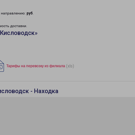
у направлению:
руб
.
мость доставки.
«Кисловодск»
(xls)
Тарифы на перевозку из филиала
исловодск - Находка