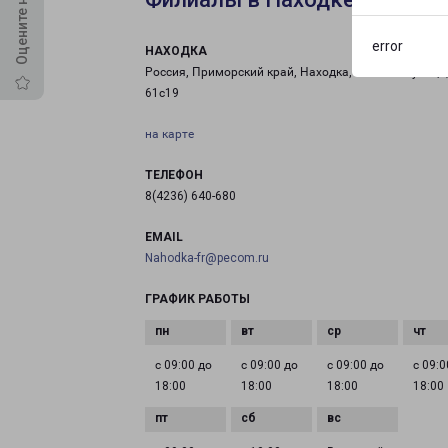
error
НАХОДКА
Россия, Приморский край, Находка, Угольная улица
61с19
на карте
ТЕЛЕФОН
8(4236) 640-680
EMAIL
Nahodka-fr@pecom.ru
ГРАФИК РАБОТЫ
с 09:00 до
с 09:00 до
с 09:00 до
с 09:0
18:00
18:00
18:00
18:00