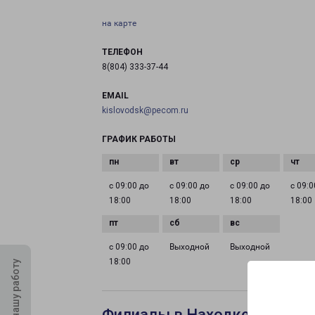
на карте
ТЕЛЕФОН
8(804) 333-37-44
EMAIL
kislovodsk@pecom.ru
ГРАФИК РАБОТЫ
с 09:00 до
с 09:00 до
с 09:00 до
с 09:0
18:00
18:00
18:00
18:00
с 09:00 до
Выходной
Выходной
18:00
Оцените нашу работу
Филиалы в Находке