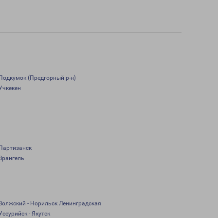
Подкумок (Предгорный р-н)
Учкекен
Партизанск
Врангель
Волжский - Норильск Ленинградская
Уссурийск - Якутск