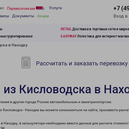
+7 (4
ас
Услуги
Перевозчикам
Вход в
рвисы
Документы
Акции
зы
RETAIL
Доставка в торговые сети и марк
ые грузоперевозки
EASYWAY
Логистика для интернет-магаз
дска в Находку
Рассчитать и заказать перевозку
 из Кисловодска в Нах
 также в другие города России автомобильным и авиатранспортом.
 Кисловодск - Находка вы можете ознакомиться на сайте, произвести расч
 в Находку, в калькуляторе необходимо ввести данные для расчета стоимост
ПЭК.