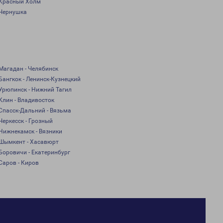
Красный Холм
Чернушка
Магадан - Челябинск
Бангкок - Ленинск-Кузнецкий
Урюпинск - Нижний Тагил
Клин - Владивосток
Спасск-Дальний - Вязьма
Черкесск - Грозный
Нижнекамск - Вязники
Шымкент - Хасавюрт
Боровичи - Екатеринбург
Саров - Киров