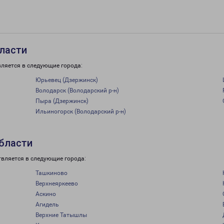
ласти
вляется в следующие города:
Юрьевец (Дзержинск)
Володарск (Володарский р-н)
Пыра (Дзержинск)
Ильиногорск (Володарский р-н)
области
твляется в следующие города:
Ташкиново
Верхнеяркеево
Аскино
Агидель
Верхние Татышлы