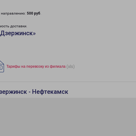
у направлению:
500 руб
.
мость доставки.
«Дзержинск»
(xls)
Тарифы на перевозку из филиала
зержинск - Нефтекамск