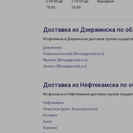
с 09:00 до
с 10:00 до
Выходной
18:00
16:00
Доставка из Дзержинска по об
Из филиала в Дзержинске доставка грузов осущест
Дзержинск
Новосмолинский (Володарский р-н)
Мулино (Володарский р-н)
Золино (Володарский р-н)
Доставка из Нефтекамска по 
Из филиала в Нефтекамске доставка грузов осущес
Нефтекамск
Энергетик (респ. Башкортостан)
Кутерем
Амзя
Бураево