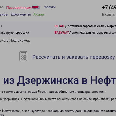
+7 (4
ас
Услуги
Перевозчикам
Вход в
рвисы
Документы
Акции
зы
RETAIL
Доставка в торговые сети и марк
ые грузоперевозки
EASYWAY
Логистика для интернет-магаз
ска в Нефтекамск
Рассчитать и заказать перевозку
и из Дзержинска в Неф
, а также в другие города России автомобильным и авиатранспортом.
 Дзержинск - Нефтекамск вы можете ознакомиться на сайте, произвести ра
 в Нефтекамск, в калькуляторе необходимо ввести данные для расчета стоимо
ПЭК.