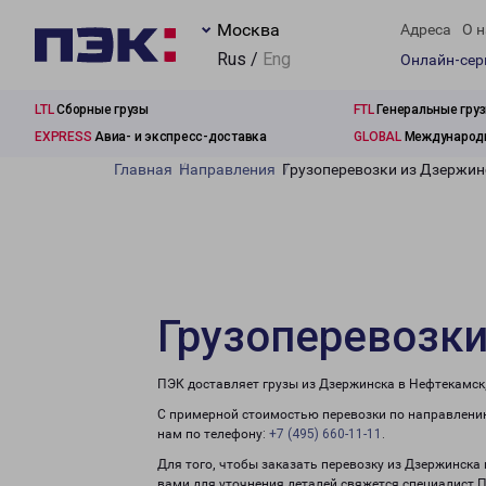
Москва
Адреса
О н
Rus /
Eng
Онлайн-се
LTL
Сборные грузы
FTL
Генеральные гру
EXPRESS
Авиа- и экспресс-доставка
GLOBAL
Международн
Главная
Направления
Грузоперевозки из Дзержин
Грузоперевозк
ПЭК доставляет грузы из Дзержинска в Нефтекамск
С примерной стоимостью перевозки по направлению
нам по телефону:
+7 (495) 660-11-11
.
Для того, чтобы заказать перевозку из Дзержинска
вами для уточнения деталей свяжется специалист 