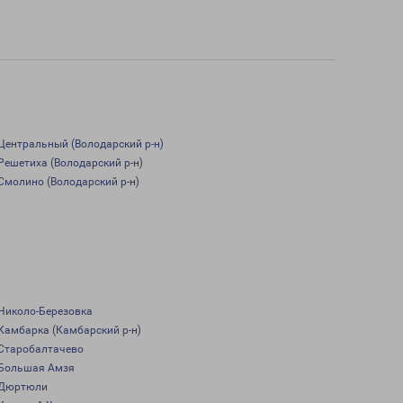
Центральный (Володарский р-н)
Решетиха (Володарский р-н)
Смолино (Володарский р-н)
Николо-Березовка
Камбарка (Камбарский р-н)
Старобалтачево
Большая Амзя
Дюртюли