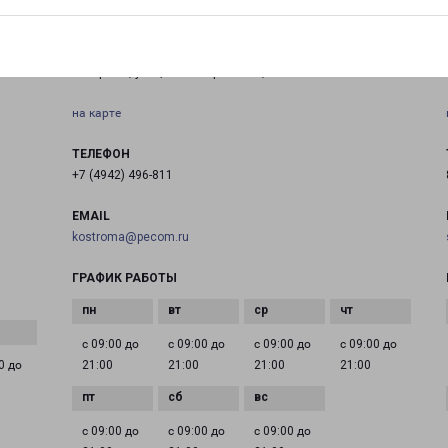
КОСТРОМА МАГИСТРАЛЬНАЯ 37
Кострома, улица Магистральная, 37
на карте
ТЕЛЕФОН
+7 (4942) 496-811
EMAIL
kostroma@pecom.ru
ГРАФИК РАБОТЫ
с 09:00 до
с 09:00 до
с 09:00 до
с 09:00 до
0 до
21:00
21:00
21:00
21:00
с 09:00 до
с 09:00 до
с 09:00 до