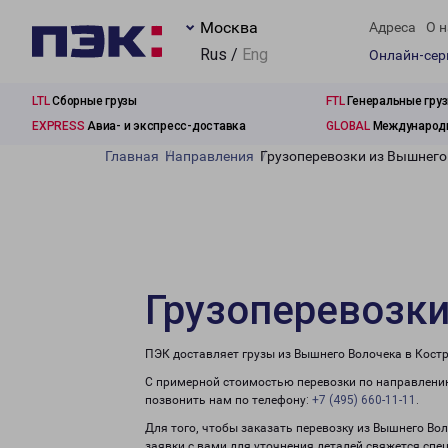
Москва
Адреса
О н
Rus /
Eng
Онлайн-се
LTL
Сборные грузы
FTL
Генеральные гру
EXPRESS
Авиа- и экспресс-доставка
GLOBAL
Международн
Главная
Направления
Грузоперевозки из Вышнего
Грузоперевозки
ПЭК доставляет грузы из Вышнего Волочека в Кост
С примерной стоимостью перевозки по направлению
позвонить нам по телефону:
+7 (495) 660-11-11
.
Для того, чтобы заказать перевозку из Вышнего Во
заявки с вами для уточнения деталей свяжется спе