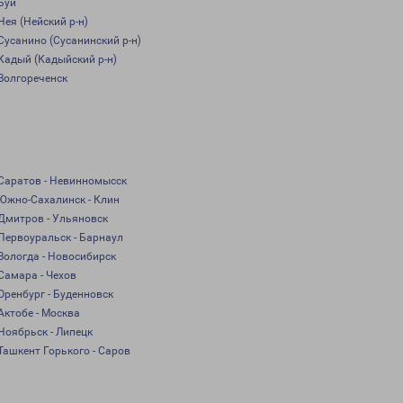
Буй
Нея (Нейский р-н)
Сусанино (Сусанинский р-н)
Кадый (Кадыйский р-н)
Волгореченск
Саратов - Невинномысск
Южно-Сахалинск - Клин
Дмитров - Ульяновск
Первоуральск - Барнаул
Вологда - Новосибирск
Самара - Чехов
Оренбург - Буденновск
Актобе - Москва
Ноябрьск - Липецк
Ташкент Горького - Саров