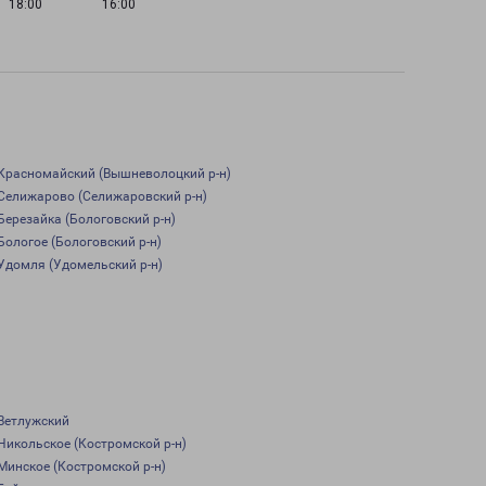
18:00
16:00
Красномайский (Вышневолоцкий р-н)
Селижарово (Селижаровский р-н)
Березайка (Бологовский р-н)
Бологое (Бологовский р-н)
Удомля (Удомельский р-н)
Ветлужский
Никольское (Костромской р-н)
Минское (Костромской р-н)