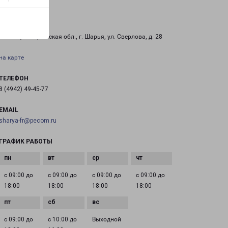
ШАРЬЯ
157500, Костромская обл., г. Шарья, ул. Сверлова, д. 28
на карте
ТЕЛЕФОН
8 (4942) 49-45-77
EMAIL
sharya-fr@pecom.ru
ГРАФИК РАБОТЫ
с 09:00 до
с 09:00 до
с 09:00 до
с 09:00 до
18:00
18:00
18:00
18:00
с 09:00 до
с 10:00 до
Выходной