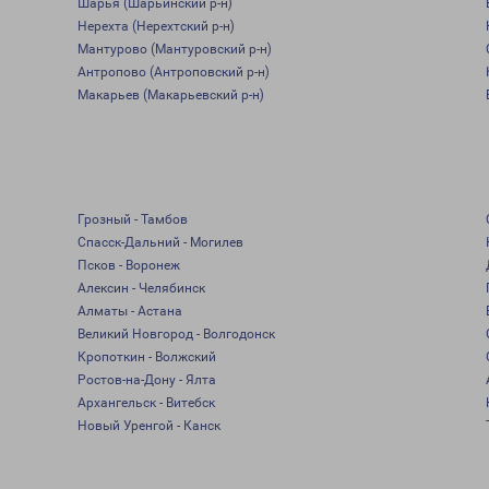
Шарья (Шарьинский р-н)
Нерехта (Нерехтский р-н)
Мантурово (Мантуровский р-н)
Антропово (Антроповский р-н)
Макарьев (Макарьевский р-н)
Грозный - Тамбов
Спасск-Дальний - Могилев
Псков - Воронеж
Алексин - Челябинск
Алматы - Астана
Великий Новгород - Волгодонск
Кропоткин - Волжский
Ростов-на-Дону - Ялта
Архангельск - Витебск
Новый Уренгой - Канск