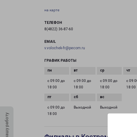
на карте
ТЕЛЕФОН
8(4822) 36-87-60
EMAIL
v.volochek-fr@pecom.ru
ГРАФИК РАБОТЫ
с 09:00 до
с 09:00 до
с 09:00 до
с 09:0
18:00
18:00
18:00
18:00
с 09:00 до
Выходной
Выходной
18:00
Оцените нашу работу
Филиалы в Костроме