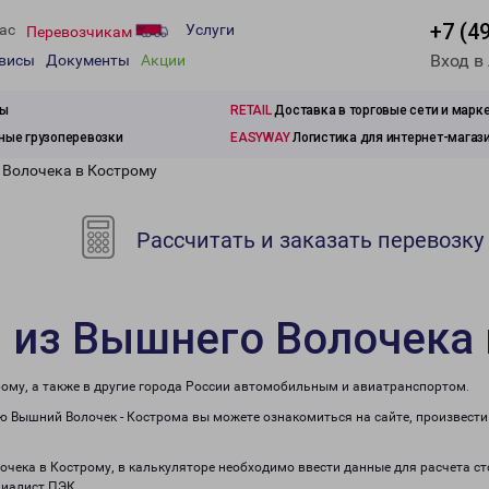
+7 (4
ас
Услуги
Перевозчикам
Вход в
рвисы
Документы
Акции
зы
RETAIL
Доставка в торговые сети и марк
ые грузоперевозки
EASYWAY
Логистика для интернет-магаз
 Волочека в Кострому
Рассчитать и заказать перевозку
 из Вышнего Волочека 
рому, а также в другие города России автомобильным и авиатранспортом.
 Вышний Волочек - Кострома вы можете ознакомиться на сайте, произвести
лочека в Кострому, в калькуляторе необходимо ввести данные для расчета с
циалист ПЭК.