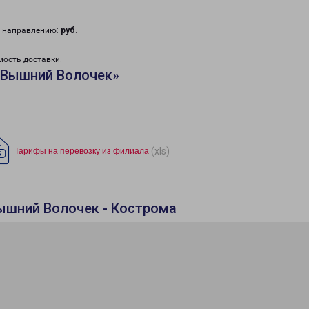
у направлению:
руб
.
мость доставки.
«Вышний Волочек»
(xls)
Тарифы на перевозку из филиала
ышний Волочек - Кострома