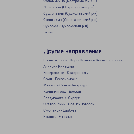
Обломихино (Костромской р-н)
Левашово (Некрасовский р-н)
Судиславль (Судиславский р-н)
Солигалич (Солигаличский р-н)
Чухлома (Чухломский р-н)
Галич
Другие направления
Борисоглебск - Наро-Фоминск Киевское шоссе
Ачинск - Кинешма
Воскресенск - Ставрополь
Сочи - Лесосибирск
Майкоп - Санкт-Петербург
Калининград - Ереван
Владивосток - Сургут
Октябрьский - Солнечногорск
Смоленск - Елабуга
Брянск - Энгельс