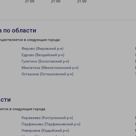
21:00
21:00
21:00
 по области
уществляется в следующие города:
Фирово (Фировский р-н)
Едрово (Валдайский р-н)
Гузятино (Бологовский р-н)
Максатиха (Максатихинский р-н)
Осташков (Осташковский р-н)
асти
яется в следующие города:
Караваево (Костромской р-н)
Парфеньево (Парфеньевский р-н)
Неверовка (Кадыйский р-н)