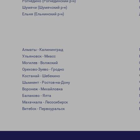
Рогнедино (Рогнединский р-н)
Шумячи (Шумячский р-н)
Ельня (Ельнинский р-н)
Алматы - Калининград
Ульяновск - Миасс
Могилев - Волжский
Орехово-Зуево - Гродно
Костанай - Шебекино
Шымкент - Ростов-на-Дону
Воронеж - Михайловка
Балаково - Ялта
Махачкала - Лесосибирск
Витебск - Первоуральск