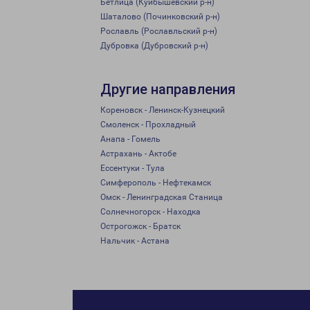
Бетлица (Куйбышевский р-н)
Шаталово (Починковский р-н)
Рославль (Рославльский р-н)
Дубровка (Дубровский р-н)
Другие направления
Кореновск - Ленинск-Кузнецкий
Смоленск - Прохладный
Анапа - Гомель
Астрахань - Актобе
Ессентуки - Тула
Симферополь - Нефтекамск
Омск - Ленинградская Станица
Солнечногорск - Находка
Острогожск - Братск
Нальчик - Астана