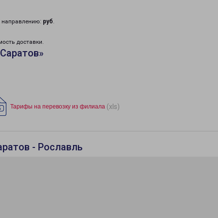
у направлению:
руб
.
мость доставки.
«Саратов»
(xls)
Тарифы на перевозку из филиала
аратов - Рославль