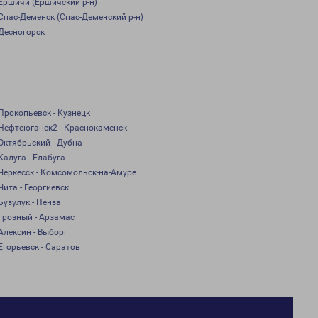
Ершичи (Ершичский р-н)
Спас-Деменск (Спас-Деменский р-н)
Десногорск
Прокопьевск - Кузнецк
Нефтеюганск2 - Краснокаменск
Октябрьский - Дубна
Калуга - Елабуга
Черкесск - Комсомольск-на-Амуре
Чита - Георгиевск
Бузулук - Пенза
Грозный - Арзамас
Алексин - Выборг
Егорьевск - Саратов