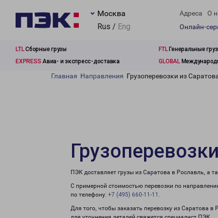
Москва
Адреса
О н
Rus /
Eng
Онлайн-се
LTL
Сборные грузы
FTL
Генеральные гру
EXPRESS
Авиа- и экспресс-доставка
GLOBAL
Международн
Главная
Направления
Грузоперевозки из Саратов
Грузоперевозки
ПЭК доставляет грузы из Саратова в Рославль, а т
С примерной стоимостью перевозки по направлению
по телефону:
+7 (495) 660-11-11
.
Для того, чтобы заказать перевозку из Саратова в
для уточнения деталей свяжется специалист ПЭК.