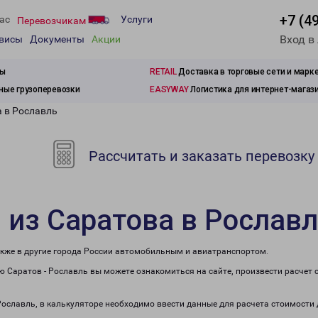
+7 (4
ас
Услуги
Перевозчикам
Вход в
рвисы
Документы
Акции
зы
RETAIL
Доставка в торговые сети и марк
ые грузоперевозки
EASYWAY
Логистика для интернет-магаз
а в Рославль
Рассчитать и заказать перевозку
 из Саратова в Рослав
акже в другие города России автомобильным и авиатранспортом.
 Саратов - Рославль вы можете ознакомиться на сайте, произвести расчет
 Рославль, в калькуляторе необходимо ввести данные для расчета стоимости 