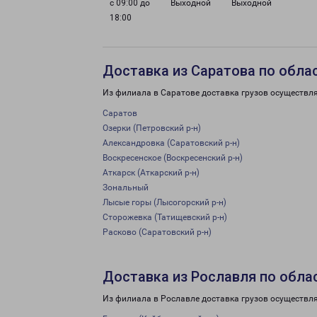
с 09:00 до
Выходной
Выходной
18:00
Доставка из Саратова по обла
Из филиала в Саратове доставка грузов осуществля
Саратов
Озерки (Петровский р-н)
Александровка (Саратовский р-н)
Воскресенское (Воскресенский р-н)
Аткарск (Аткарский р-н)
Зональный
Лысые горы (Лысогорский р-н)
Сторожевка (Татищевский р-н)
Расково (Саратовский р-н)
Доставка из Рославля по обла
Из филиала в Рославле доставка грузов осуществля