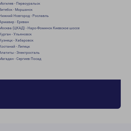
Могилев - Первоуральск
Витебск - Моршанск
Нижний Новгород - Рославль
Армавир - Ереван
Москва (ЦКАД) - Наро-Фоминск Киевское шоссе
Курган - Ульяновск
Кузнецк - Хабаровск
Костанай - Липецк
Апатиты - Электросталь
Магадан - Сергиев Посад