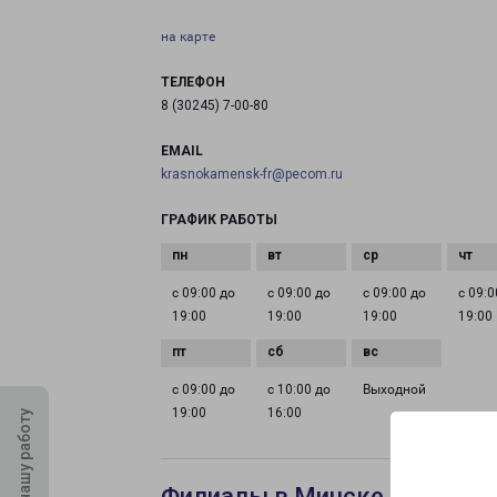
на карте
ТЕЛЕФОН
8 (30245) 7-00-80
EMAIL
krasnokamensk-fr@pecom.ru
ГРАФИК РАБОТЫ
с 09:00 до
с 09:00 до
с 09:00 до
с 09:0
19:00
19:00
19:00
19:00
с 09:00 до
с 10:00 до
Выходной
19:00
16:00
Оцените нашу работу
Филиалы в Минске