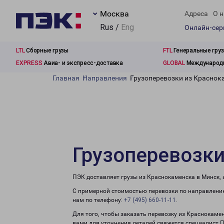
Москва
Адреса
О н
Rus /
Eng
Онлайн-се
LTL
Сборные грузы
FTL
Генеральные гру
EXPRESS
Авиа- и экспресс-доставка
GLOBAL
Международн
Главная
Направления
Грузоперевозки из Краснок
Грузоперевозки
ПЭК доставляет грузы из Краснокаменска в Минск,
С примерной стоимостью перевозки по направлению
нам по телефону:
+7 (495) 660-11-11
.
Для того, чтобы заказать перевозку из Краснокаме
вами для уточнения деталей свяжется специалист 