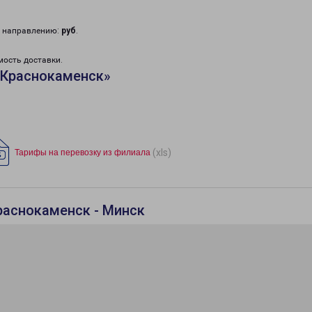
у направлению:
руб
.
мость доставки.
«Краснокаменск»
(xls)
Тарифы на перевозку из филиала
раснокаменск - Минск