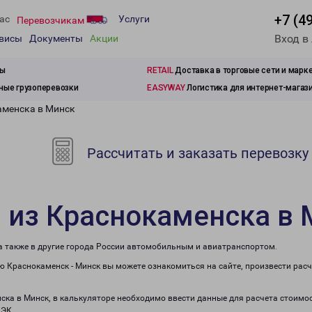
+7 (4
ас
Услуги
Перевозчикам
Вход в
рвисы
Документы
Акции
зы
RETAIL
Доставка в торговые сети и марк
ые грузоперевозки
EASYWAY
Логистика для интернет-магаз
аменска в Минск
Рассчитать и заказать перевозку
 из Краснокаменска в 
 а также в другие города России автомобильным и авиатранспортом.
 Краснокаменск - Минск вы можете ознакомиться на сайте, произвести рас
нска в Минск, в калькуляторе необходимо ввести данные для расчета стоимос
ПЭК.