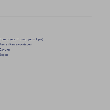
Приаргунск (Приаргунский р-н)
Калга (Калганский р-н)
Даурия
Борзя