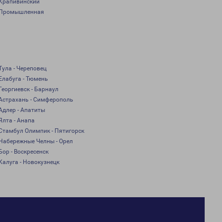
Крапивинский
Промышленная
Тула - Череповец
Елабуга - Тюмень
Георгиевск - Барнаул
Астрахань - Симферополь
Адлер - Апатиты
Ялта - Анапа
Стамбул Олимпик - Пятигорск
Набережные Челны - Орел
Бор - Воскресенск
Калуга - Новокузнецк