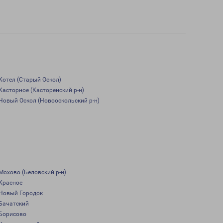
Котел (Старый Оскол)
Касторное (Касторенский р-н)
Новый Оскол (Новооскольский р-н)
Мохово (Беловский р-н)
Красное
Новый Городок
Бачатский
Борисово