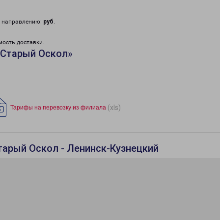
у направлению:
руб
.
мость доставки.
«Старый Оскол»
(xls)
Тарифы на перевозку из филиала
тарый Оскол - Ленинск-Кузнецкий