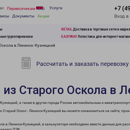
+7 (4
ас
Услуги
Перевозчикам
Вход в
рвисы
Документы
Акции
зы
RETAIL
Доставка в торговые сети и марк
ые грузоперевозки
EASYWAY
Логистика для интернет-магаз
 Оскола в Ленинск-Кузнецкий
Рассчитать и заказать перевозку
 из Старого Оскола в 
-Кузнецкий, а также в другие города России автомобильным и авиатранспор
 Старый Оскол - Ленинск-Кузнецкий вы можете ознакомиться на сайте, про
ола в Ленинск-Кузнецкий, в калькуляторе необходимо ввести данные для рас
циалист ПЭК.