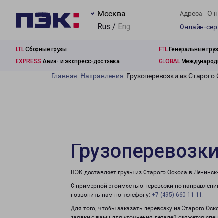
Москва
Адреса
О н
Rus /
Eng
Онлайн-се
LTL
Сборные грузы
FTL
Генеральные гру
EXPRESS
Авиа- и экспресс-доставка
GLOBAL
Международн
Главная
Направления
Грузоперевозки из Старого
Грузоперевозки
ПЭК доставляет грузы из Старого Оскола в Ленинск
С примерной стоимостью перевозки по направлению
позвонить нам по телефону:
+7 (495) 660-11-11
.
Для того, чтобы заказать перевозку из Старого Оск
заявки с вами для уточнения деталей свяжется спе