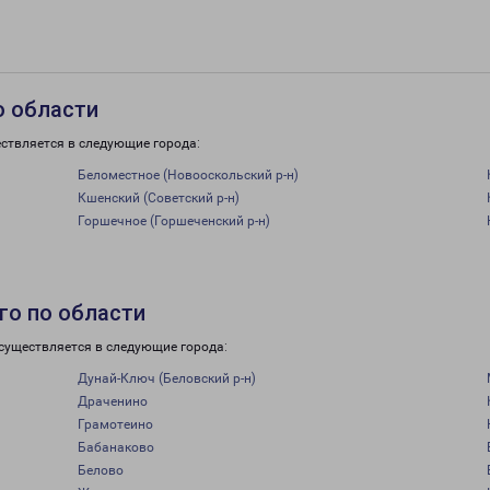
о области
ствляется в следующие города:
Беломестное (Новооскольский р-н)
Кшенский (Советский р-н)
Горшечное (Горшеченский р-н)
го по области
существляется в следующие города:
Дунай-Ключ (Беловский р-н)
Драченино
Грамотеино
Бабанаково
Белово