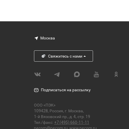
Москва
Свяжитесь с нами
Подписаться на рассылку
ООО «ПЭК»
109428, Россия, г. Москва,
1-й Вязовский пр., д. 4, стр. 19
Тел./факс:
+7 (495) 660-11-11
pecom@pecom.ru
,
www.pecom.ru