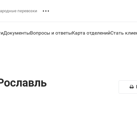
ародные перевозки
ги
Документы
Вопросы и ответы
Карта отделений
Стать клие
Рославль