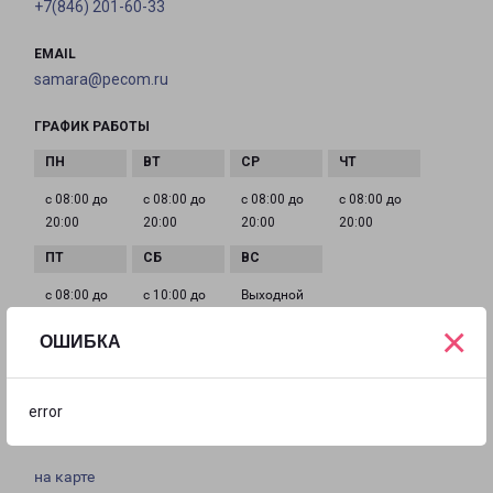
+7(846) 201-60-33
EMAIL
samara@pecom.ru
ГРАФИК РАБОТЫ
с 08:00 до
с 08:00 до
с 08:00 до
с 08:00 до
20:00
20:00
20:00
20:00
с 08:00 до
с 10:00 до
Выходной
20:00
16:00
×
ОШИБКА
САМАРА НАГОРНАЯ 143
error
город Самара, улица Нагорная, 143
на карте