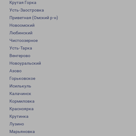
Крутая Горка
Усть-Заостровка
Приветная (Омский р-н)
Новоомский
Любинский
Чистоозерное
Усть-Тарка
Венгерово
Новоуральский
Азово
Горьковское
Исилькуль
Калачинск
Кормиловка
Красноярка
Крутинка
Лузино
Марьяновка