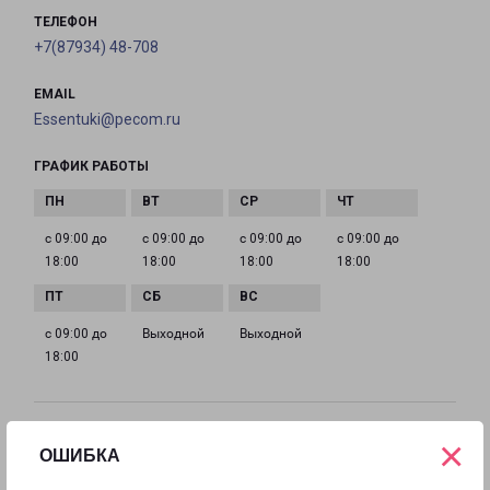
ТЕЛЕФОН
+7(87934) 48-708
EMAIL
Essentuki@pecom.ru
ГРАФИК РАБОТЫ
с 09:00 до
с 09:00 до
с 09:00 до
с 09:00 до
18:00
18:00
18:00
18:00
с 09:00 до
Выходной
Выходной
18:00
КИСЛОВОДСК
×
ОШИБКА
Россия, Ставропольский край, Кисловодск, улица