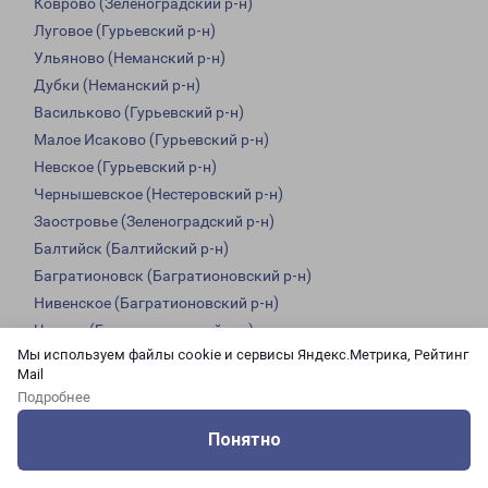
Коврово (Зеленоградский р-н)
Луговое (Гурьевский р-н)
Ульяново (Неманский р-н)
Дубки (Неманский р-н)
Васильково (Гурьевский р-н)
Малое Исаково (Гурьевский р-н)
Невское (Гурьевский р-н)
Чернышевское (Нестеровский р-н)
Заостровье (Зеленоградский р-н)
Балтийск (Балтийский р-н)
Багратионовск (Багратионовский р-н)
Нивенское (Багратионовский р-н)
Чехово (Багратионовский р-н)
Мы используем файлы cookie и сервисы Яндекс.Метрика, Рейтинг
Заозерье
Mail
Мозырь (Правдинский р-н)
Подробнее
Романово (Зеленоградский р-н)
Понятно
Взморье (Светлый)
Оцените нашу работу
Услуги
Сервисы
Меню
Кабинет
Контакты
Гвардейск (Гвардейский р-н)