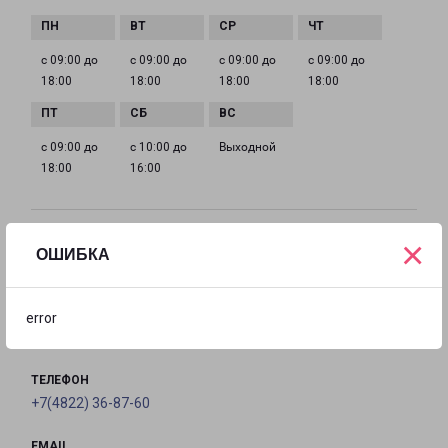
с 09:00 до
с 09:00 до
с 09:00 до
с 09:00 до
18:00
18:00
18:00
18:00
с 09:00 до
с 10:00 до
Выходной
18:00
16:00
×
ВЫШНИЙ ВОЛОЧЕК
ОШИБКА
Россия, Тверская область, Вышний Волочёк,
Осташковская улица, 6
error
на карте
ТЕЛЕФОН
+7(4822) 36-87-60
EMAIL