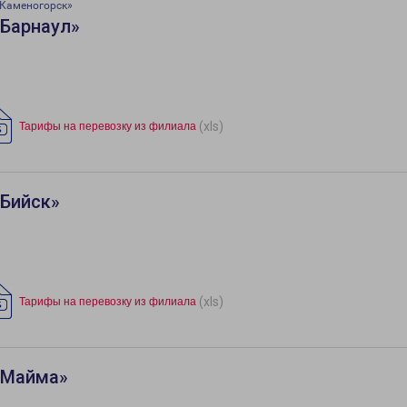
-Каменогорск»
«Барнаул»
(xls)
Тарифы на перевозку из филиала
«Бийск»
(xls)
Тарифы на перевозку из филиала
«Майма»