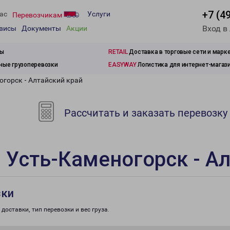
+7 (4
ас
Услуги
Перевозчикам
Вход в
рвисы
Документы
Акции
зы
RETAIL
Доставка в торговые сети и марк
ые грузоперевозки
EASYWAY
Логистика для интернет-магаз
огорск - Алтайский край
Рассчитать и заказать перевозку
 Усть-Каменогорск - А
зки
доставки, тип перевозки и вес груза.