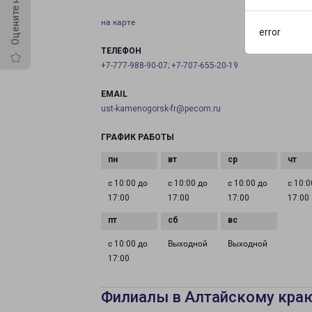
на карте
error
ТЕЛЕФОН
+7-777-988-90-07; +7-707-655-20-19
EMAIL
ust-kamenogorsk-fr@pecom.ru
ГРАФИК РАБОТЫ
с 10:00 до
с 10:00 до
с 10:00 до
с 10:0
17:00
17:00
17:00
17:00
с 10:00 до
Выходной
Выходной
17:00
Филиалы в Алтайскому кра