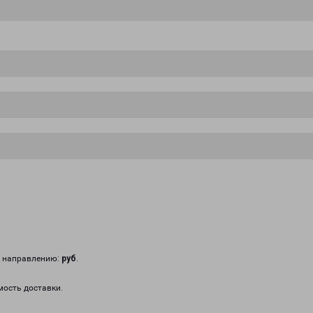
у направлению:
руб
.
мость доставки.