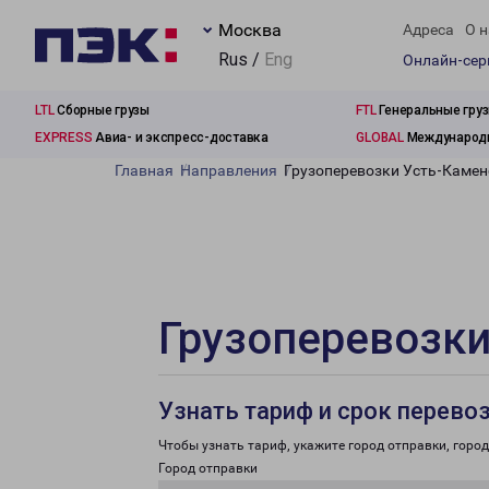
Москва
Адреса
О н
Rus /
Eng
Онлайн-се
LTL
Сборные грузы
FTL
Генеральные гру
EXPRESS
Авиа- и экспресс-доставка
GLOBAL
Международн
Главная
Направления
Грузоперевозки Усть-Камен
Грузоперевозки
Узнать тариф и срок перево
Чтобы узнать тариф, укажите город отправки, город 
Город отправки