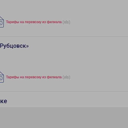
(xls)
Тарифы на перевозку из филиала
«Рубцовск»
(xls)
Тарифы на перевозку из филиала
ске