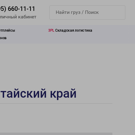
95) 660-11-11
 личный кабинет
етплейсы
3PL
Складская логистика
инов
лтайский край