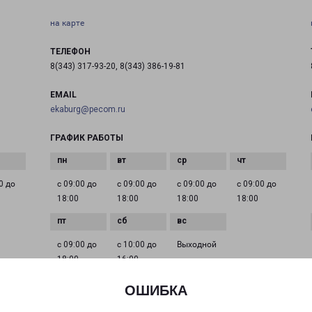
на карте
ТЕЛЕФОН
8(343) 317-93-20, 8(343) 386-19-81
EMAIL
ekaburg@pecom.ru
ГРАФИК РАБОТЫ
0 до
с 09:00 до
с 09:00 до
с 09:00 до
с 09:00 до
18:00
18:00
18:00
18:00
с 09:00 до
с 10:00 до
Выходной
18:00
16:00
ОШИБКА
ЕКАТЕРИНБУРГ АКАДЕМИКА ШВАРЦА 17