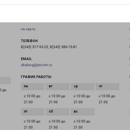
Россия, Свердловская область, город Екатеринбург,
Чкаловский район, улица Академика Шварца, строение
17
на карте
ТЕЛЕФОН
8(343) 317-93-20, 8(343) 386-19-81
EMAIL
ekaburg@pecom.ru
ГРАФИК РАБОТЫ
0 до
с 10:00 до
с 10:00 до
с 10:00 до
с 10:00 до
21:00
21:00
21:00
21:00
с 10:00 до
с 10:00 до
с 10:00 до
21:00
21:00
21:00