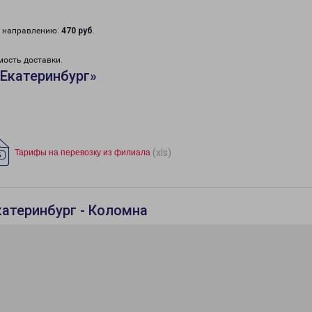
у направлению:
470 руб
.
мость доставки.
Екатеринбург»
(xls)
Тарифы на перевозку из филиала
катеринбург - Коломна