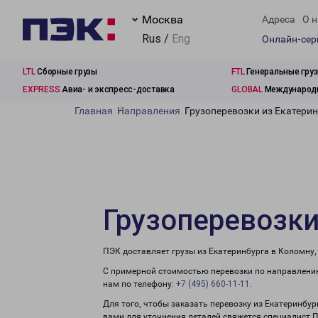
Москва
Адреса
О н
Rus /
Eng
Онлайн-се
LTL
Сборные грузы
FTL
Генеральные гру
EXPRESS
Авиа- и экспресс-доставка
GLOBAL
Международн
Главная
Направления
Грузоперевозки из Екатери
Грузоперевозки
ПЭК доставляет грузы из Екатеринбурга в Коломну,
С примерной стоимостью перевозки по направлению
нам по телефону:
+7 (495) 660-11-11
.
Для того, чтобы заказать перевозку из Екатеринбур
вами для уточнения деталей свяжется специалист 