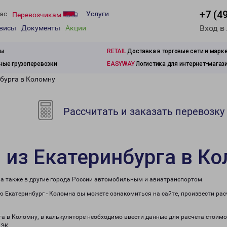
+7 (4
ас
Услуги
Перевозчикам
Вход в
рвисы
Документы
Акции
зы
RETAIL
Доставка в торговые сети и марк
ые грузоперевозки
EASYWAY
Логистика для интернет-магаз
нбурга в Коломну
Рассчитать и заказать перевозку
 из Екатеринбурга в К
 а также в другие города России автомобильным и авиатранспортом.
 Екатеринбург - Коломна вы можете ознакомиться на сайте, произвести ра
га в Коломну, в калькуляторе необходимо ввести данные для расчета стоимо
ПЭК.