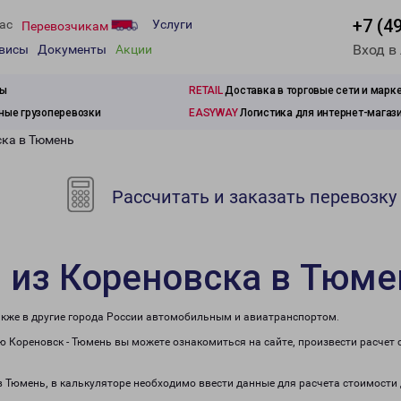
+7 (4
ас
Услуги
Перевозчикам
Вход в
рвисы
Документы
Акции
зы
RETAIL
Доставка в торговые сети и марк
ые грузоперевозки
EASYWAY
Логистика для интернет-магаз
ска в Тюмень
Рассчитать и заказать перевозку
 из Кореновска в Тюме
также в другие города России автомобильным и авиатранспортом.
 Кореновск - Тюмень вы можете ознакомиться на сайте, произвести расчет
 в Тюмень, в калькуляторе необходимо ввести данные для расчета стоимости 