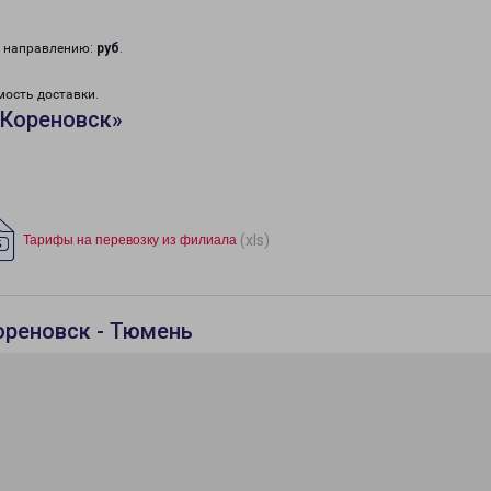
у направлению:
руб
.
мость доставки.
«Кореновск»
(xls)
Тарифы на перевозку из филиала
ореновск - Тюмень