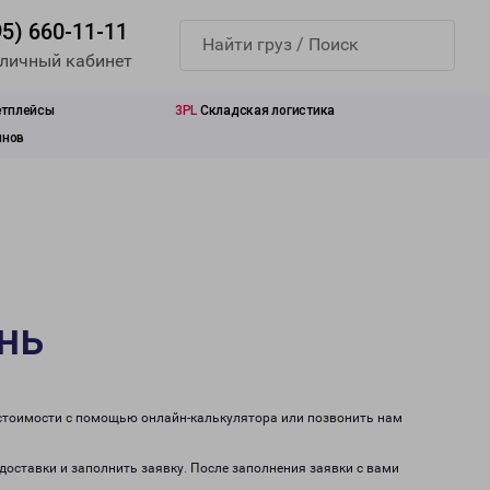
95) 660-11-11
 личный кабинет
етплейсы
3PL
Складская логистика
инов
нь
 стоимости с помощью онлайн-калькулятора или позвонить нам
доставки и заполнить заявку. После заполнения заявки с вами