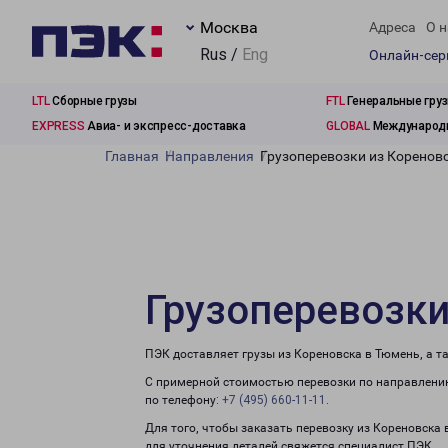
Москва
Адреса
О н
Rus /
Eng
Онлайн-се
LTL
Сборные грузы
FTL
Генеральные гру
EXPRESS
Авиа- и экспресс-доставка
GLOBAL
Международн
Главная
Направления
Грузоперевозки из Коренов
Грузоперевозки
ПЭК доставляет грузы из Кореновска в Тюмень, а 
С примерной стоимостью перевозки по направлению
по телефону:
+7 (495) 660-11-11
.
Для того, чтобы заказать перевозку из Кореновска
для уточнения деталей свяжется специалист ПЭК.