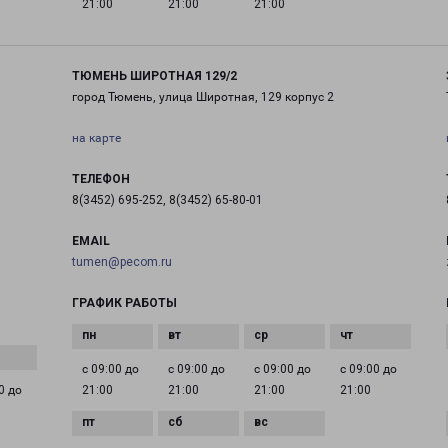
21:00
21:00
21:00
ТЮМЕНЬ ШИРОТНАЯ 129/2
город Тюмень, улица Широтная, 129 корпус 2
на карте
ТЕЛЕФОН
8(3452) 695-252, 8(3452) 65-80-01
EMAIL
tumen@pecom.ru
ГРАФИК РАБОТЫ
с 09:00 до
с 09:00 до
с 09:00 до
с 09:00 до
0 до
21:00
21:00
21:00
21:00