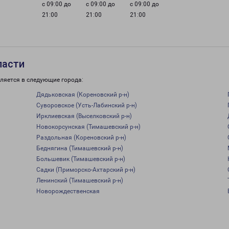
с 09:00 до
с 09:00 до
с 09:00 до
21:00
21:00
21:00
ласти
ляется в следующие города:
Дядьковская (Кореновский р-н)
Суворовское (Усть-Лабинский р-н)
Ирклиевская (Выселковский р-н)
Новокорсунская (Тимашевский р-н)
Раздольная (Кореновский р-н)
Беднягина (Тимашевский р-н)
Большевик (Тимашевский р-н)
Садки (Приморско-Ахтарский р-н)
Ленинский (Тимашевский р-н)
Новорождественская