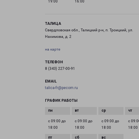
19:00
16:00
ТАЛИЦА
Свердловская обл., Талицкий р-н, п. Троицкий, ул.
Нахимова, д. 2
на карте
ТЕЛЕФОН
8 (343) 227-00-91
EMAIL
talica-fr@pecom.ru
ГРАФИК РАБОТЫ
с 09:00 до
с 09:00 до
с 09:00 до
с 09:0
18:00
18:00
18:00
18:00