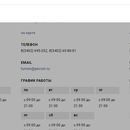
ТЮМЕНЬ ЯМСКАЯ 99
Тюмень, улица Ямская, 99
на карте
ТЕЛЕФОН
8(3452) 695-252, 8(3452) 65-80-01
EMAIL
tumen@pecom.ru
ГРАФИК РАБОТЫ
0 до
с 09:00 до
с 09:00 до
с 09:00 до
с 09:00 до
21:00
21:00
21:00
21:00
с 09:00 до
с 09:00 до
с 09:00 до