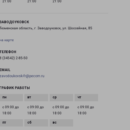
21:00
21:00
21:00
ЗАВОДОУКОВСК
Тюменская область, г. Заводоуковск, ул. Шоссейная, 85
на карте
ТЕЛЕФОН
8 (34542) 2-85-50
EMAIL
zavodoukovsk-fr@pecom.ru
ГРАФИК РАБОТЫ
с 09:00 до
с 09:00 до
с 09:00 до
с 09:00 до
18:00
18:00
18:00
18:00