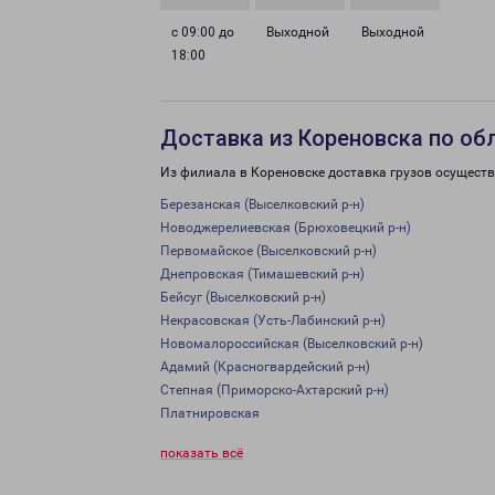
с 09:00 до
Выходной
Выходной
18:00
Доставка из Кореновска по об
Из филиала в Кореновске доставка грузов осуществ
Березанская (Выселковский р-н)
Новоджерелиевская (Брюховецкий р-н)
Первомайское (Выселковский р-н)
Днепровская (Тимашевский р-н)
Бейсуг (Выселковский р-н)
Некрасовская (Усть-Лабинский р-н)
Новомалороссийская (Выселковский р-н)
Адамий (Красногвардейский р-н)
Степная (Приморско-Ахтарский р-н)
Платнировская
показать всё