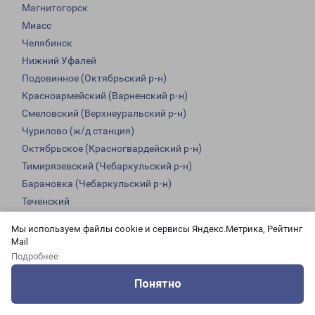
Магнитогорск
Миасс
Челябинск
Нижний Уфалей
Подовинное (Октябрьский р-н)
Красноармейский (Варненский р-н)
Смеловский (Верхнеуральский р-н)
Чурилово (ж/д станция)
Октябрьское (Красногвардейский р-н)
Тимирязевский (Чебаркульский р-н)
Барановка (Чебаркульский р-н)
Теченский
Коелга
Мы используем файлы cookie и сервисы Яндекс.Метрика, Рейтинг
Большой Куяш
Mail
Златоуст
Подробнее
Чебаркуль
Понятно
Вахрушево
Оцените нашу работу
Услуги
Сервисы
Меню
Кабинет
Контакты
Кизильское