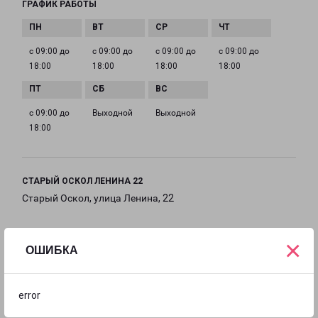
ГРАФИК РАБОТЫ
с 09:00 до
с 09:00 до
с 09:00 до
с 09:00 до
18:00
18:00
18:00
18:00
с 09:00 до
Выходной
Выходной
18:00
СТАРЫЙ ОСКОЛ ЛЕНИНА 22
Старый Оскол, улица Ленина, 22
на карте
×
ОШИБКА
ТЕЛЕФОН
+7(4725) 390-515
error
EMAIL