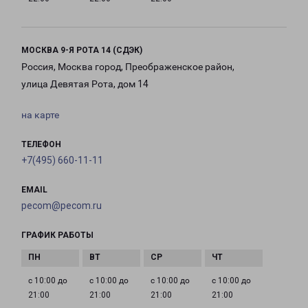
МОСКВА 9-Я РОТА 14 (СДЭК)
Россия, Москва город, Преображенское район,
улица Девятая Рота, дом 14
на карте
ТЕЛЕФОН
+7(495) 660-11-11
EMAIL
pecom@pecom.ru
ГРАФИК РАБОТЫ
с 10:00 до
с 10:00 до
с 10:00 до
с 10:00 до
21:00
21:00
21:00
21:00