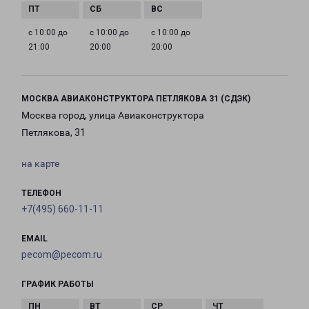
с 10:00 до
с 10:00 до
с 10:00 до
21:00
20:00
20:00
МОСКВА АВИАКОНСТРУКТОРА ПЕТЛЯКОВА 31 (СДЭК)
Москва город, улица Авиаконструктора
Петлякова, 31
на карте
ТЕЛЕФОН
+7(495) 660-11-11
EMAIL
pecom@pecom.ru
ГРАФИК РАБОТЫ