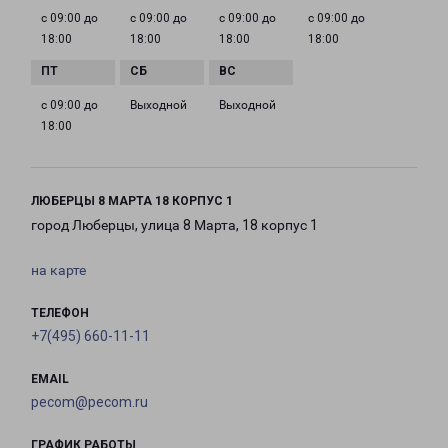
с 09:00 до
с 09:00 до
с 09:00 до
с 09:00 до
18:00
18:00
18:00
18:00
с 09:00 до
Выходной
Выходной
18:00
ЛЮБЕРЦЫ 8 МАРТА 18 КОРПУС 1
город Люберцы, улица 8 Марта, 18 корпус 1
на карте
ТЕЛЕФОН
+7(495) 660-11-11
EMAIL
pecom@pecom.ru
ГРАФИК РАБОТЫ