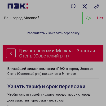
Главная
Направления
Грузоперевозки Москва - Золотая
Ваш город
Москва?
Да
Нет
Степь (Советский р-н)
Рассчитать и заказать перевозку
Грузоперевозки Москва - Золотая
Степь (Советский р-н)
Ближайший филиал компании «ПЭК» к городу Золотая
Степь (Советский р-н) находится в Энгельсе.
Узнать тариф и срок перевозки
Чтобы узнать тариф, укажите город отправки, город
доставки, тип перевозки и вес груза.