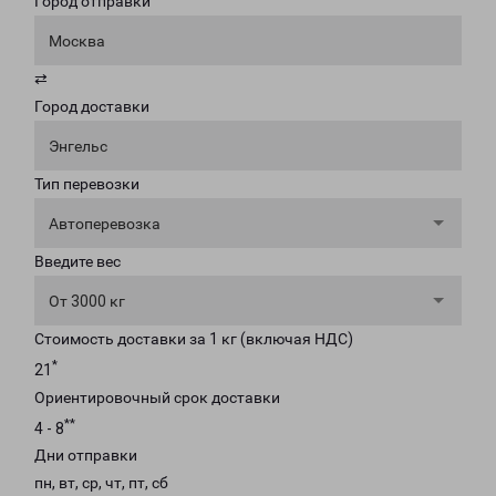
Город отправки
Москва
⇄
Город доставки
Энгельс
Тип перевозки
Автоперевозка
Введите вес
От 3000 кг
Стоимость доставки за 1 кг (включая НДС)
*
21
Ориентировочный срок доставки
**
4 - 8
Дни отправки
пн, вт, ср, чт, пт, сб