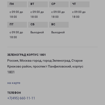
с 09:00 до
с 09:00 до
с 09:00 до
с 09:00 до
18:00
18:00
18:00
18:00
с 09:00 до
Выходной
Выходной
18:00
ЗЕЛЕНОГРАД КОРПУС 1801
Россия, Москва город, город Зеленоград, Старое
Крюково район, проспект Панфиловский, корпус
1801
на карте
ТЕЛЕФОН
+7(495) 660-11-11