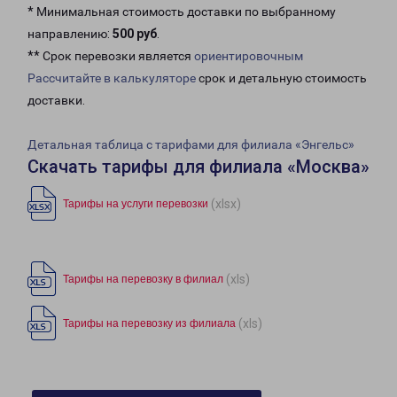
* Минимальная стоимость доставки по выбранному
направлению:
500 руб
.
** Срок перевозки является
ориентировочным
Рассчитайте в калькуляторе
срок и детальную стоимость
доставки.
Детальная таблица с тарифами для филиала «Энгельс»
Скачать тарифы для филиала «Москва»
(xlsx)
Тарифы на услуги перевозки
(xls)
Тарифы на перевозку в филиал
(xls)
Тарифы на перевозку из филиала