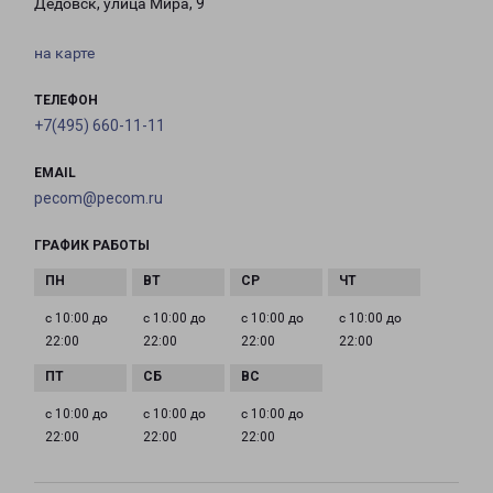
Дедовск, улица Мира, 9
на карте
ТЕЛЕФОН
+7(495) 660-11-11
EMAIL
pecom@pecom.ru
ГРАФИК РАБОТЫ
с 10:00 до
с 10:00 до
с 10:00 до
с 10:00 до
22:00
22:00
22:00
22:00
с 10:00 до
с 10:00 до
с 10:00 до
22:00
22:00
22:00