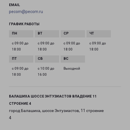
EMAIL
pecom@pecom.ru
ГРАФИК РАБОТЫ
с 09:00 до
с 09:00 до
с 09:00 до
с 09:00 до
18:00
18:00
18:00
18:00
с 09:00 до
с 10:00 до
Выходной
18:00
16:00
БАЛАШИХА ШОССЕ ЭНТУЗИАСТОВ ВЛАДЕНИЕ 11
СТРОЕНИЕ 4
город Балашиха, шоссе Энтузиастов, 11 строение
4