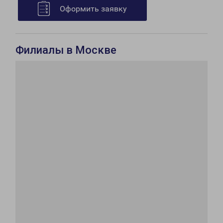
Оформить заявку
Филиалы в Москве