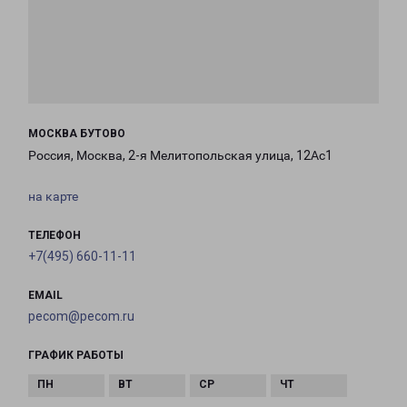
МОСКВА БУТОВО
Россия, Москва, 2-я Мелитопольская улица, 12Ас1
на карте
ТЕЛЕФОН
+7(495) 660-11-11
EMAIL
pecom@pecom.ru
ГРАФИК РАБОТЫ