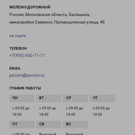
ЖЕЛЕЗНОДОРОЖНЫЙ
Россия, Московская область, Балашиха,
микрорайон Саввино, Промышленная улица, 46
на карте
ТЕЛЕФОН
+7(495) 660-11-11
EMAIL
pecom@pecom.ru
ГРАФИК РАБОТЫ
с 09:00 до
с 09:00 до
с 09:00 до
с 09:00 до
18:00
18:00
18:00
18:00
с 09:00 до
Выходной
Выходной