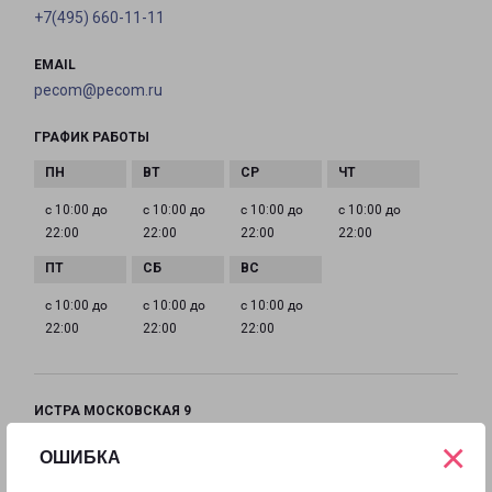
+7(495) 660-11-11
EMAIL
pecom@pecom.ru
ГРАФИК РАБОТЫ
с 10:00 до
с 10:00 до
с 10:00 до
с 10:00 до
22:00
22:00
22:00
22:00
с 10:00 до
с 10:00 до
с 10:00 до
22:00
22:00
22:00
ИСТРА МОСКОВСКАЯ 9
Московская область, улица Московская, 9
×
ОШИБКА
на карте