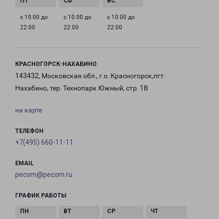
с 10:00 до
с 10:00 до
с 10:00 до
22:00
22:00
22:00
КРАСНОГОРСК-НАХАБИНО
143432, Московская обл., г.о. Красногорск,пгт.
Нахабино, тер. Технопарк Южный, стр. 1В
на карте
ТЕЛЕФОН
+7(495) 660-11-11
EMAIL
pecom@pecom.ru
ГРАФИК РАБОТЫ