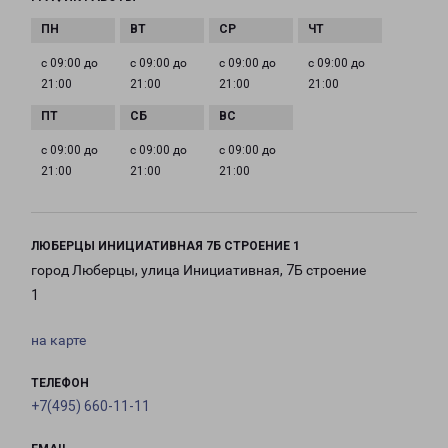
с 09:00 до
с 09:00 до
с 09:00 до
с 09:00 до
21:00
21:00
21:00
21:00
с 09:00 до
с 09:00 до
с 09:00 до
21:00
21:00
21:00
ЛЮБЕРЦЫ ИНИЦИАТИВНАЯ 7Б СТРОЕНИЕ 1
город Люберцы, улица Инициативная, 7Б строение
1
на карте
ТЕЛЕФОН
+7(495) 660-11-11