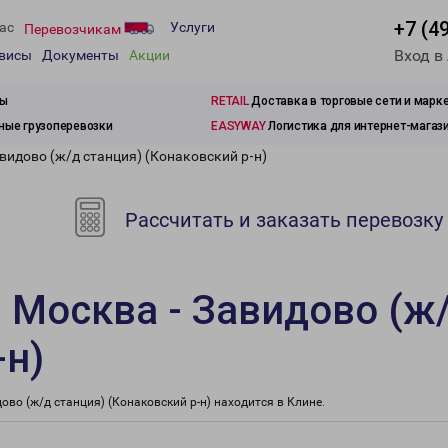
+7 (4
ас
Услуги
Перевозчикам
Вход в
рвисы
Документы
Акции
зы
RETAIL
Доставка в торговые сети и марк
ые грузоперевозки
EASYWAY
Логистика для интернет-магаз
видово (ж/д станция) (Конаковский р-н)
Рассчитать и заказать перевозку
 Москва - Завидово (ж
-н)
о (ж/д станция) (Конаковский р-н) находится в Клине.