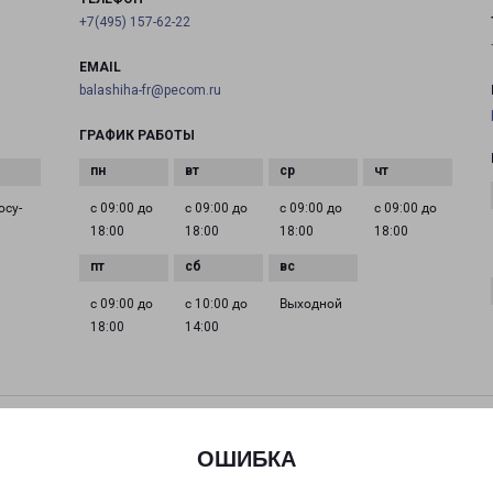
+7(495) 157-62-22
EMAIL
balashiha-fr@pecom.ru
ГРАФИК РАБОТЫ
осу­
с 09:00 до
с 09:00 до
с 09:00 до
с 09:00 до
18:00
18:00
18:00
18:00
с 09:00 до
с 10:00 до
Выходной
18:00
14:00
ДЕДОВСК МИРА 9
Дедовск, улица Мира, 9
ОШИБКА