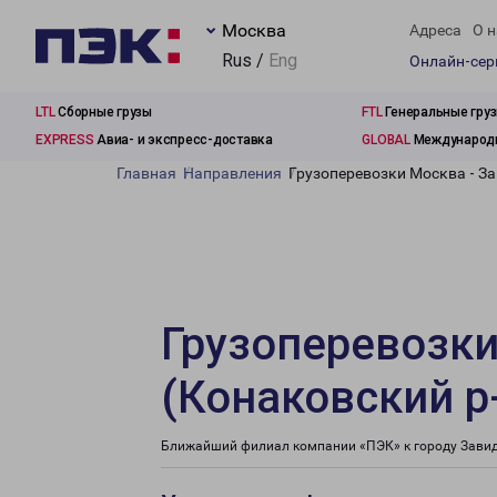
Москва
Адреса
О н
Rus /
Eng
Онлайн-се
LTL
Сборные грузы
FTL
Генеральные гру
EXPRESS
Авиа- и экспресс-доставка
GLOBAL
Международн
Главная
Направления
Грузоперевозки Москва - За
Грузоперевозки
(Конаковский р
Ближайший филиал компании «ПЭК» к городу Завидов