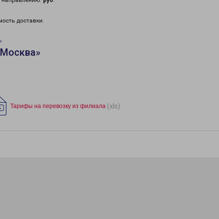
у направлению:
руб
.
мость доставки.
»
«Москва»
(xls)
Тарифы на перевозку из филиала