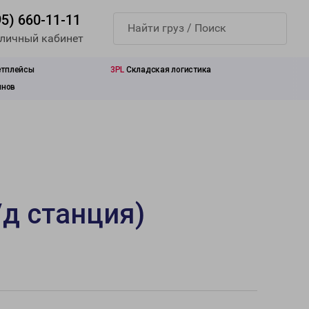
95) 660-11-11
 личный кабинет
етплейсы
3PL
Складская логистика
инов
/д станция)