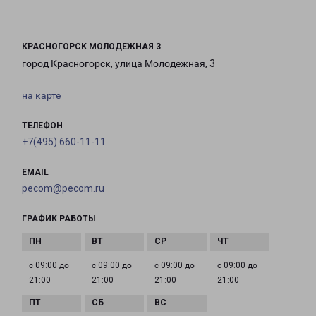
КРАСНОГОРСК МОЛОДЕЖНАЯ 3
город Красногорск, улица Молодежная, 3
на карте
ТЕЛЕФОН
+7(495) 660-11-11
EMAIL
pecom@pecom.ru
ГРАФИК РАБОТЫ
с 09:00 до
с 09:00 до
с 09:00 до
с 09:00 до
21:00
21:00
21:00
21:00