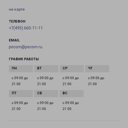
на карте
ТЕЛЕФОН
+7(495) 660-11-11
EMAIL
pecom@pecom.ru
ГРАФИК РАБОТЫ
с 09:00 до
с 09:00 до
с 09:00 до
с 09:00 до
21:00
21:00
21:00
21:00
с 09:00 до
с 09:00 до
с 09:00 до
21:00
21:00
21:00