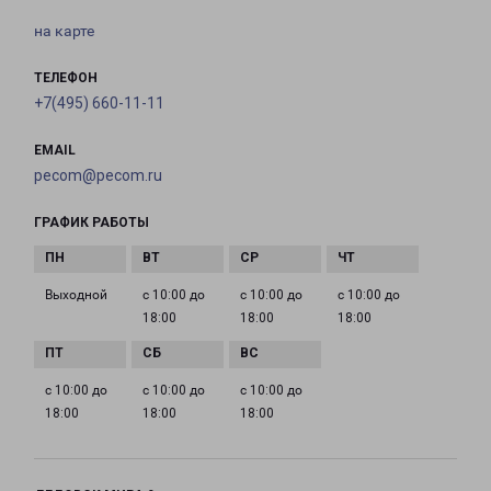
на карте
ТЕЛЕФОН
+7(495) 660-11-11
EMAIL
pecom@pecom.ru
ГРАФИК РАБОТЫ
Выходной
с 10:00 до
с 10:00 до
с 10:00 до
18:00
18:00
18:00
с 10:00 до
с 10:00 до
с 10:00 до
18:00
18:00
18:00