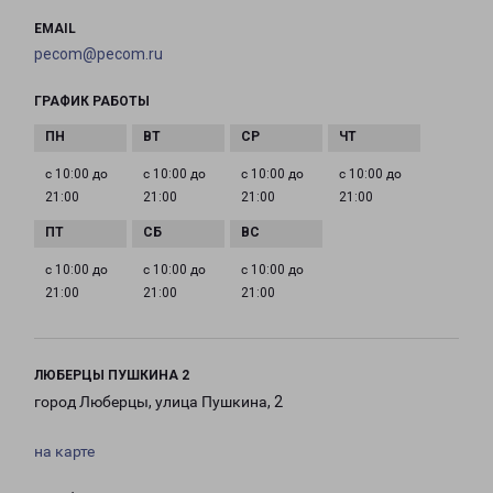
EMAIL
pecom@pecom.ru
ГРАФИК РАБОТЫ
с 10:00 до
с 10:00 до
с 10:00 до
с 10:00 до
21:00
21:00
21:00
21:00
с 10:00 до
с 10:00 до
с 10:00 до
21:00
21:00
21:00
ЛЮБЕРЦЫ ПУШКИНА 2
город Люберцы, улица Пушкина, 2
на карте