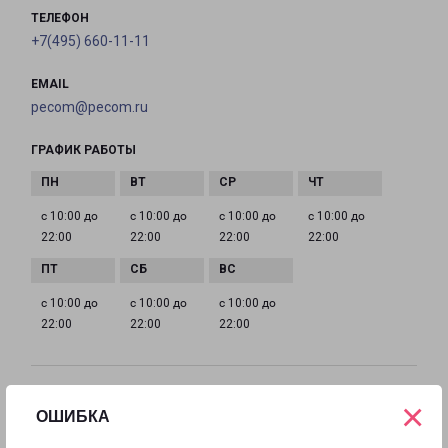
ТЕЛЕФОН
+7(495) 660-11-11
EMAIL
pecom@pecom.ru
ГРАФИК РАБОТЫ
с 10:00 до
с 10:00 до
с 10:00 до
с 10:00 до
22:00
22:00
22:00
22:00
с 10:00 до
с 10:00 до
с 10:00 до
22:00
22:00
22:00
ИСТРА МОСКОВСКАЯ 9
×
ОШИБКА
Московская область, улица Московская, 9