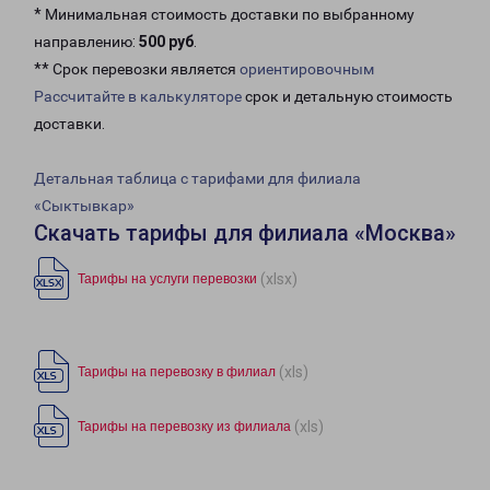
* Минимальная стоимость доставки по выбранному
направлению:
500 руб
.
** Срок перевозки является
ориентировочным
Рассчитайте в калькуляторе
срок и детальную стоимость
доставки.
Детальная таблица с тарифами для филиала
«Сыктывкар»
Скачать тарифы для филиала «Москва»
(xlsx)
Тарифы на услуги перевозки
(xls)
Тарифы на перевозку в филиал
(xls)
Тарифы на перевозку из филиала