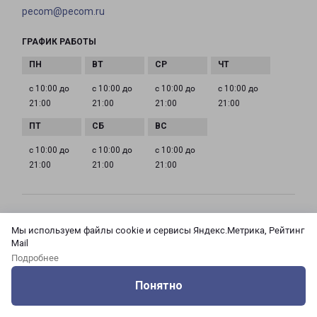
pecom@pecom.ru
ГРАФИК РАБОТЫ
с 10:00 до
с 10:00 до
с 10:00 до
с 10:00 до
21:00
21:00
21:00
21:00
с 10:00 до
с 10:00 до
с 10:00 до
21:00
21:00
21:00
МОСКВА АЗОВСКАЯ 24 КОРПУС 3
Мы используем файлы cookie и сервисы Яндекс.Метрика, Рейтинг
Россия, Москва город, Зюзино район, улица
Mail
Азовская, дом 24, корпус 3
Подробнее
Понятно
на карте
Оцените нашу работу
Услуги
Сервисы
Меню
Кабинет
Контакты
ТЕЛЕФОН