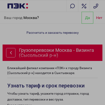
Главная
Направления
Грузоперевозки Москва - Визинга
Ваш город
Москва?
Да
Нет
(Сысольский р-н)
Рассчитать и заказать перевозку
Грузоперевозки Москва - Визинга
(Сысольский р-н)
Ближайший филиал компании «ПЭК» к городу Визинга
(Сысольский р-н) находится в Сыктывкаре.
Узнать тариф и срок перевозки
Чтобы узнать тариф, укажите город отправки, город
доставки, тип перевозки и вес груза.