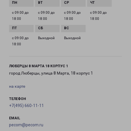
с 09:00 до
с 09:00 до
с 09:00 до
с 09:00 до
18:00
18:00
18:00
18:00
с 09:00 до
Выходной
Выходной
18:00
ЛЮБЕРЦЫ 8 МАРТА 18 КОРПУС 1
город Люберцы, улица 8 Марта, 18 корпус 1
на карте
ТЕЛЕФОН
+7(495) 660-11-11
EMAIL
pecom@pecom.ru