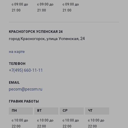
с 09:00 до
с 09:00 до
с 09:00 до
21:00
21:00
21:00
КРАСНОГОРСК УСПЕНСКАЯ 24
город Красногорск, улица Успенская, 24
на карте
ТЕЛЕФОН
+7(495) 660-11-11
EMAIL
pecom@pecom.ru
ГРАФИК РАБОТЫ
с 10:00 до
с 10:00 до
с 10:00 до
с 10:00 до
22:00
22:00
22:00
22:00