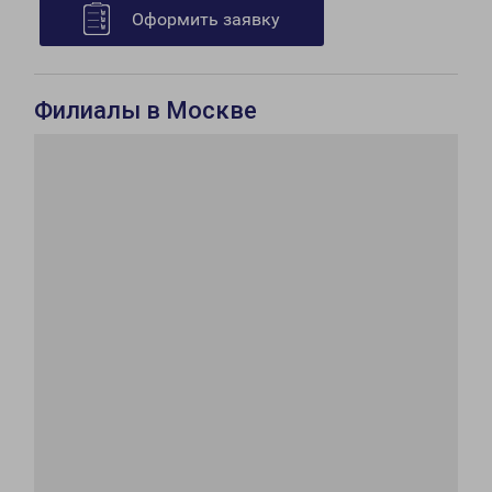
Оформить заявку
Филиалы в Москве