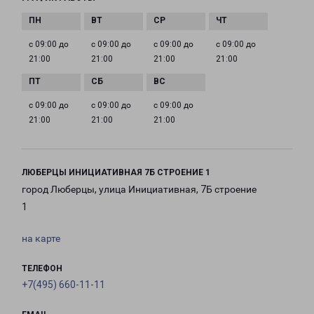
с 09:00 до
с 09:00 до
с 09:00 до
с 09:00 до
21:00
21:00
21:00
21:00
с 09:00 до
с 09:00 до
с 09:00 до
21:00
21:00
21:00
ЛЮБЕРЦЫ ИНИЦИАТИВНАЯ 7Б СТРОЕНИЕ 1
город Люберцы, улица Инициативная, 7Б строение
1
на карте
ТЕЛЕФОН
+7(495) 660-11-11