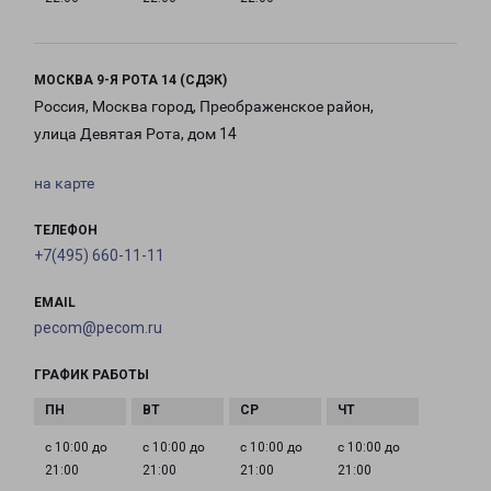
МОСКВА 9-Я РОТА 14 (СДЭК)
Россия, Москва город, Преображенское район,
улица Девятая Рота, дом 14
на карте
ТЕЛЕФОН
+7(495) 660-11-11
EMAIL
pecom@pecom.ru
ГРАФИК РАБОТЫ
с 10:00 до
с 10:00 до
с 10:00 до
с 10:00 до
21:00
21:00
21:00
21:00