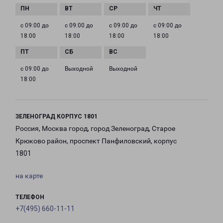
с 09:00 до
с 09:00 до
с 09:00 до
с 09:00 до
18:00
18:00
18:00
18:00
с 09:00 до
Выходной
Выходной
18:00
ЗЕЛЕНОГРАД КОРПУС 1801
Россия, Москва город, город Зеленоград, Старое
Крюково район, проспект Панфиловский, корпус
1801
на карте
ТЕЛЕФОН
+7(495) 660-11-11