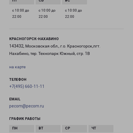
с 10:00 до
с 10:00 до
с 10:00 до
22:00
22:00
22:00
КРАСНОГОРСК-НАХАБИНО
143432, Московская обл., г.о. Красногорск,пгт.
Нахабино, тер. Технопарк Южный, стр. 1В
на карте
ТЕЛЕФОН
+7(495) 660-11-11
EMAIL
pecom@pecom.ru
ГРАФИК РАБОТЫ