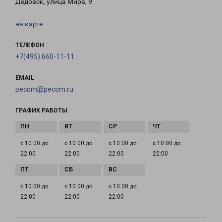
Дедовск, улица Мира, 9
на карте
ТЕЛЕФОН
+7(495) 660-11-11
EMAIL
pecom@pecom.ru
ГРАФИК РАБОТЫ
с 10:00 до
с 10:00 до
с 10:00 до
с 10:00 до
22:00
22:00
22:00
22:00
с 10:00 до
с 10:00 до
с 10:00 до
22:00
22:00
22:00