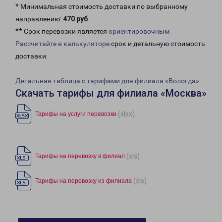
* Минимальная стоимость доставки по выбранному
направлению:
470 руб
.
** Срок перевозки является
ориентировочным
Рассчитайте в калькуляторе
срок и детальную стоимость
доставки.
Детальная таблица с тарифами для филиала «Вологда»
Скачать тарифы для филиала «Москва»
(xlsx)
Тарифы на услуги перевозки
(xls)
Тарифы на перевозку в филиал
(xls)
Тарифы на перевозку из филиала