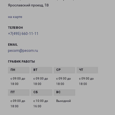
Ярославский проезд, 1В
на карте
ТЕЛЕФОН
+7(495) 660-11-11
EMAIL
pecom@pecom.ru
ГРАФИК РАБОТЫ
с 09:00 до
с 09:00 до
с 09:00 до
с 09:00 до
18:00
18:00
18:00
18:00
с 09:00 до
с 10:00 до
Выходной
18:00
16:00