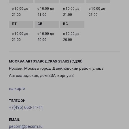
с 10:00 до
с 10:00 до
с 10:00 до
с 10:00 до
21:00
21:00
21:00
21:00
с 10:00 до
с 10:00 до
с 10:00 до
21:00
20:00
20:00
МОСКВА АВТОЗАВОДСКАЯ 23АК2 (СДЭК)
Россия, Москва город, Даниловский район, улица
Автозаводская, дом 23А, корпус 2
на карте
ТЕЛЕФОН
+7(495) 660-11-11
EMAIL
pecom@pecom.ru