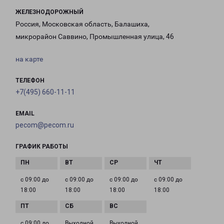
ЖЕЛЕЗНОДОРОЖНЫЙ
Россия, Московская область, Балашиха,
микрорайон Саввино, Промышленная улица, 46
на карте
ТЕЛЕФОН
+7(495) 660-11-11
EMAIL
pecom@pecom.ru
ГРАФИК РАБОТЫ
с 09:00 до
с 09:00 до
с 09:00 до
с 09:00 до
18:00
18:00
18:00
18:00
с 09:00 до
Выходной
Выходной