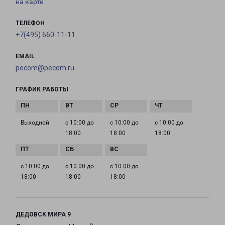
на карте
ТЕЛЕФОН
+7(495) 660-11-11
EMAIL
pecom@pecom.ru
ГРАФИК РАБОТЫ
Выходной
с 10:00 до
с 10:00 до
с 10:00 до
18:00
18:00
18:00
с 10:00 до
с 10:00 до
с 10:00 до
18:00
18:00
18:00
ДЕДОВСК МИРА 9