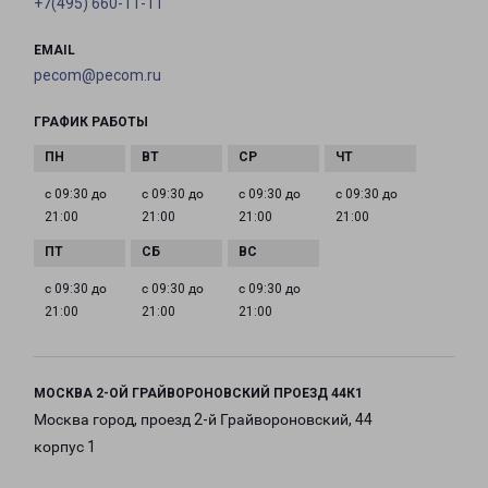
+7(495) 660-11-11
EMAIL
pecom@pecom.ru
ГРАФИК РАБОТЫ
с 09:30 до
с 09:30 до
с 09:30 до
с 09:30 до
21:00
21:00
21:00
21:00
с 09:30 до
с 09:30 до
с 09:30 до
21:00
21:00
21:00
МОСКВА 2-ОЙ ГРАЙВОРОНОВСКИЙ ПРОЕЗД 44К1
Москва город, проезд 2-й Грайвороновский, 44
корпус 1