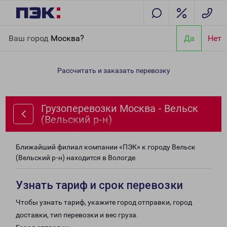
Главная
Направления
Грузоперевозки Москва - Вельск
Ваш город
Москва?
Да
Нет
(Вельский р-н)
Рассчитать и заказать перевозку
Грузоперевозки Москва - Вельск
(Вельский р-н)
Ближайший филиал компании «ПЭК» к городу Вельск
(Вельский р-н) находится в Вологде.
Узнать тариф и срок перевозки
Чтобы узнать тариф, укажите город отправки, город
доставки, тип перевозки и вес груза.