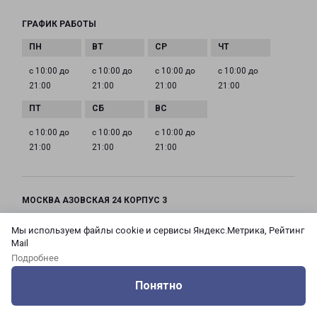
ГРАФИК РАБОТЫ
с 10:00 до
с 10:00 до
с 10:00 до
с 10:00 до
21:00
21:00
21:00
21:00
с 10:00 до
с 10:00 до
с 10:00 до
21:00
21:00
21:00
МОСКВА АЗОВСКАЯ 24 КОРПУС 3
Россия, Москва город, Зюзино район, улица
Мы используем файлы cookie и сервисы Яндекс.Метрика, Рейтинг
Азовская, дом 24, корпус 3
Mail
Подробнее
на карте
Понятно
ТЕЛЕФОН
Оцените нашу работу
Услуги
Сервисы
Меню
Кабинет
Контакты
+7(495) 660-11-11