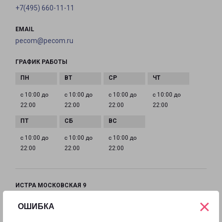
+7(495) 660-11-11
EMAIL
pecom@pecom.ru
ГРАФИК РАБОТЫ
с 10:00 до
с 10:00 до
с 10:00 до
с 10:00 до
22:00
22:00
22:00
22:00
с 10:00 до
с 10:00 до
с 10:00 до
22:00
22:00
22:00
ИСТРА МОСКОВСКАЯ 9
Московская область, улица Московская, 9
×
ОШИБКА
на карте