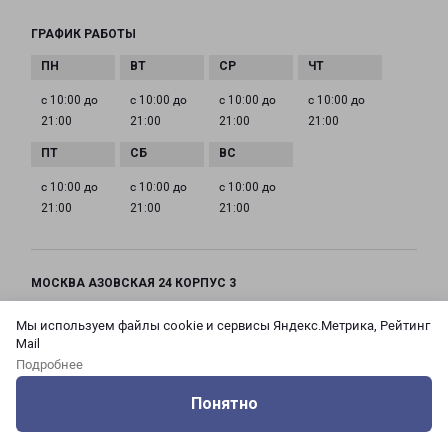
ГРАФИК РАБОТЫ
с 10:00 до
с 10:00 до
с 10:00 до
с 10:00 до
21:00
21:00
21:00
21:00
с 10:00 до
с 10:00 до
с 10:00 до
21:00
21:00
21:00
МОСКВА АЗОВСКАЯ 24 КОРПУС 3
Россия, Москва город, Зюзино район, улица
Мы используем файлы cookie и сервисы Яндекс.Метрика, Рейтинг
Азовская, дом 24, корпус 3
Mail
Подробнее
на карте
Понятно
ТЕЛЕФОН
Оцените нашу работу
Услуги
Сервисы
Меню
Кабинет
Контакты
+7(495) 660-11-11