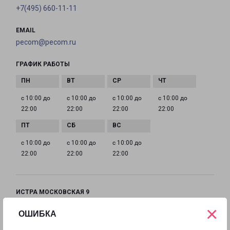
+7(495) 660-11-11
EMAIL
pecom@pecom.ru
ГРАФИК РАБОТЫ
с 10:00 до
с 10:00 до
с 10:00 до
с 10:00 до
22:00
22:00
22:00
22:00
с 10:00 до
с 10:00 до
с 10:00 до
22:00
22:00
22:00
ИСТРА МОСКОВСКАЯ 9
Московская область, улица Московская, 9
×
ОШИБКА
на карте