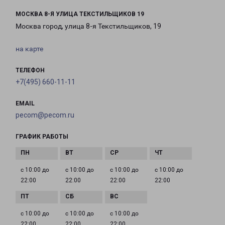
МОСКВА 8-Я УЛИЦА ТЕКСТИЛЬЩИКОВ 19
Москва город, улица 8-я Текстильщиков, 19
на карте
ТЕЛЕФОН
+7(495) 660-11-11
EMAIL
pecom@pecom.ru
ГРАФИК РАБОТЫ
с 10:00 до
с 10:00 до
с 10:00 до
с 10:00 до
22:00
22:00
22:00
22:00
с 10:00 до
с 10:00 до
с 10:00 до
22:00
22:00
22:00