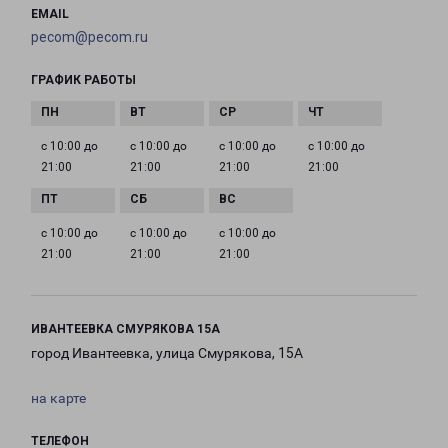
EMAIL
pecom@pecom.ru
ГРАФИК РАБОТЫ
с 10:00 до
с 10:00 до
с 10:00 до
с 10:00 до
21:00
21:00
21:00
21:00
с 10:00 до
с 10:00 до
с 10:00 до
21:00
21:00
21:00
ИВАНТЕЕВКА СМУРЯКОВА 15А
город Ивантеевка, улица Смурякова, 15А
на карте
ТЕЛЕФОН