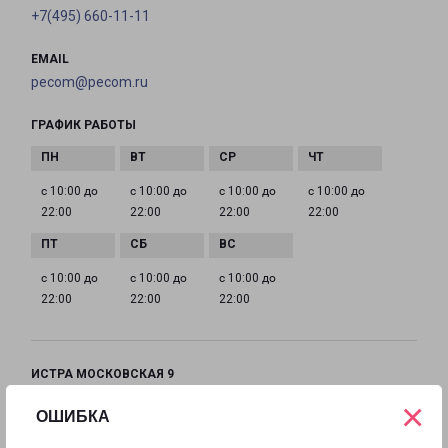
+7(495) 660-11-11
EMAIL
pecom@pecom.ru
ГРАФИК РАБОТЫ
с 10:00 до
с 10:00 до
с 10:00 до
с 10:00 до
22:00
22:00
22:00
22:00
с 10:00 до
с 10:00 до
с 10:00 до
22:00
22:00
22:00
ИСТРА МОСКОВСКАЯ 9
Московская область, улица Московская, 9
×
ОШИБКА
на карте