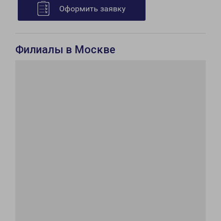
Оформить заявку
Филиалы в Москве