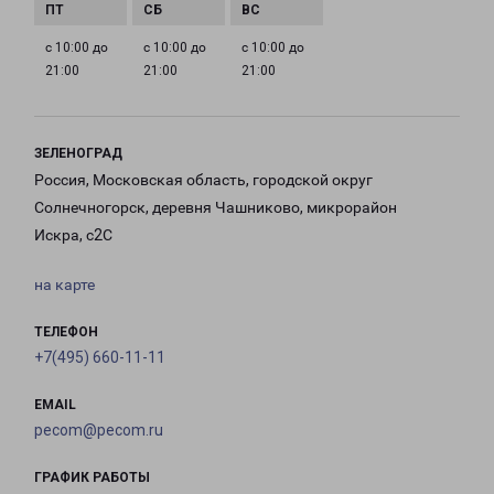
с 10:00 до
с 10:00 до
с 10:00 до
21:00
21:00
21:00
ЗЕЛЕНОГРАД
Россия, Московская область, городской округ
Солнечногорск, деревня Чашниково, микрорайон
Искра, с2С
на карте
ТЕЛЕФОН
+7(495) 660-11-11
EMAIL
pecom@pecom.ru
ГРАФИК РАБОТЫ