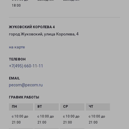
18:00
ЖУКОВСКИЙ КОРОЛЕВА 4
город Жуковский, улица Королева, 4
на карте
ТЕЛЕФОН
+7(495) 660-11-11
EMAIL
pecom@pecom.ru
ГРАФИК РАБОТЫ
с 10:00 до
с 10:00 до
с 10:00 до
с 10:00 до
21:00
21:00
21:00
21:00