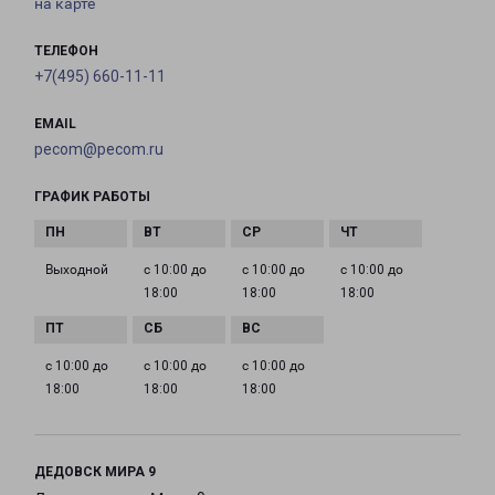
на карте
ТЕЛЕФОН
+7(495) 660-11-11
EMAIL
pecom@pecom.ru
ГРАФИК РАБОТЫ
Выходной
с 10:00 до
с 10:00 до
с 10:00 до
18:00
18:00
18:00
с 10:00 до
с 10:00 до
с 10:00 до
18:00
18:00
18:00
ДЕДОВСК МИРА 9