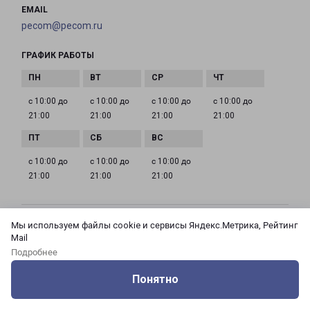
EMAIL
pecom@pecom.ru
ГРАФИК РАБОТЫ
с 10:00 до
с 10:00 до
с 10:00 до
с 10:00 до
21:00
21:00
21:00
21:00
с 10:00 до
с 10:00 до
с 10:00 до
21:00
21:00
21:00
Мы используем файлы cookie и сервисы Яндекс.Метрика, Рейтинг
МОСКВА АЗОВСКАЯ 24 КОРПУС 3
Mail
Россия, Москва город, Зюзино район, улица
Подробнее
Азовская, дом 24, корпус 3
Понятно
на карте
Оцените нашу работу
Услуги
Сервисы
Меню
Кабинет
Контакты