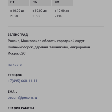
с 10:00 до
с 10:00 до
с 10:00 до
21:00
21:00
21:00
ЗЕЛЕНОГРАД
Россия, Московская область, городской округ
Солнечногорск, деревня Чашниково, микрорайон
Искра, с2С
на карте
ТЕЛЕФОН
+7(495) 660-11-11
EMAIL
pecom@pecom.ru
ГРАФИК РАБОТЫ