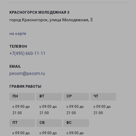
КРАСНОГОРСК МОЛОДЕЖНАЯ 3
город Красногорск, улица Молодежная, 3
на карте
ТЕЛЕФОН
+7(495) 660-11-11
EMAIL
pecom@pecom.ru
ГРАФИК РАБОТЫ
с 09:00 до
с 09:00 до
с 09:00 до
с 09:00 до
21:00
21:00
21:00
21:00
с 09:00 до
с 09:00 до
с 09:00 до