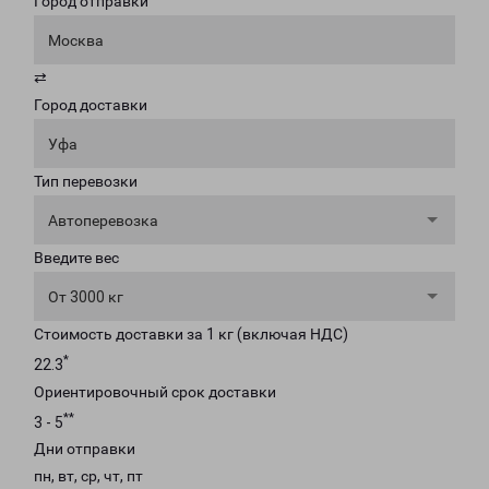
Город отправки
Москва
⇄
Город доставки
Уфа
Тип перевозки
Автоперевозка
Введите вес
От 3000 кг
Стоимость доставки за 1 кг (включая НДС)
*
22.3
Ориентировочный срок доставки
**
3 - 5
Дни отправки
пн, вт, ср, чт, пт