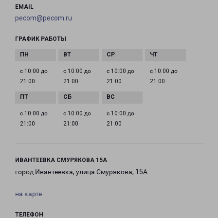
EMAIL
pecom@pecom.ru
ГРАФИК РАБОТЫ
с 10:00 до
с 10:00 до
с 10:00 до
с 10:00 до
21:00
21:00
21:00
21:00
с 10:00 до
с 10:00 до
с 10:00 до
21:00
21:00
21:00
ИВАНТЕЕВКА СМУРЯКОВА 15А
город Ивантеевка, улица Смурякова, 15А
на карте
ТЕЛЕФОН