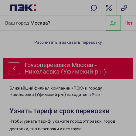
Главная
Направления
Грузоперевозки Москва - Николаевка
Ваш город
Москва?
Да
Нет
(Уфимский р-н)
Рассчитать и заказать перевозку
Грузоперевозки Москва -
Николаевка (Уфимский р-н)
Ближайший филиал компании «ПЭК» к городу
Николаевка (Уфимский р-н) находится в Уфе.
Узнать тариф и срок перевозки
Чтобы узнать тариф, укажите город отправки, город
доставки, тип перевозки и вес груза.