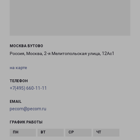
МОСКВА БУТОВО
Россия, Москва, 2-я Мелитопольская улица, 12Ас1
на карте
ТЕЛЕФОН
+7(495) 660-11-11
EMAIL
pecom@pecom.ru
ГРАФИК РАБОТЫ