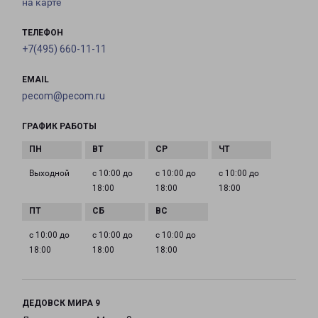
на карте
ТЕЛЕФОН
+7(495) 660-11-11
EMAIL
pecom@pecom.ru
ГРАФИК РАБОТЫ
Выходной
с 10:00 до
с 10:00 до
с 10:00 до
18:00
18:00
18:00
с 10:00 до
с 10:00 до
с 10:00 до
18:00
18:00
18:00
ДЕДОВСК МИРА 9