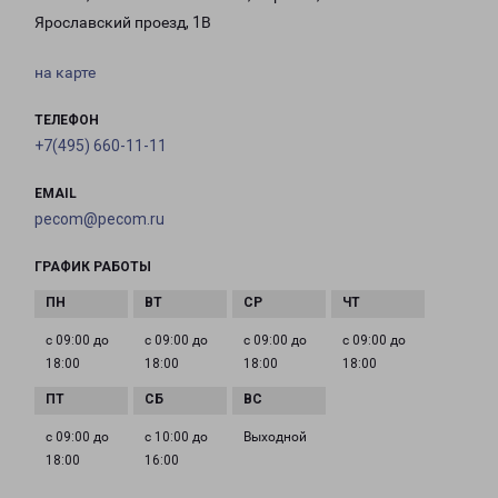
Ярославский проезд, 1В
на карте
ТЕЛЕФОН
+7(495) 660-11-11
EMAIL
pecom@pecom.ru
ГРАФИК РАБОТЫ
с 09:00 до
с 09:00 до
с 09:00 до
с 09:00 до
18:00
18:00
18:00
18:00
с 09:00 до
с 10:00 до
Выходной
18:00
16:00