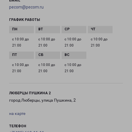
EMAIL
pecom@pecom.ru
ГРАФИК РАБОТЫ
с 10:00 до
с 10:00 до
с 10:00 до
с 10:00 до
21:00
21:00
21:00
21:00
с 10:00 до
с 10:00 до
с 10:00 до
21:00
21:00
21:00
ЛЮБЕРЦЫ ПУШКИНА 2
город Люберцы, улица Пушкина, 2
на карте
ТЕЛЕФОН