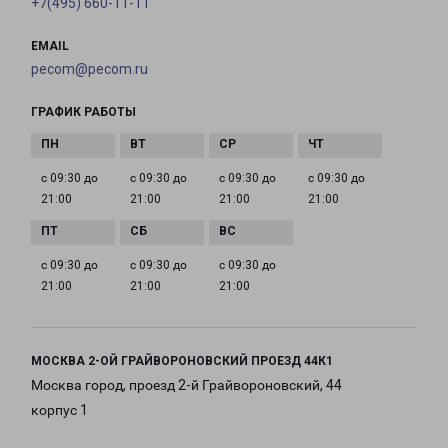
+7(495) 660-11-11
EMAIL
pecom@pecom.ru
ГРАФИК РАБОТЫ
с 09:30 до
с 09:30 до
с 09:30 до
с 09:30 до
21:00
21:00
21:00
21:00
с 09:30 до
с 09:30 до
с 09:30 до
21:00
21:00
21:00
МОСКВА 2-ОЙ ГРАЙВОРОНОВСКИЙ ПРОЕЗД 44К1
Москва город, проезд 2-й Грайвороновский, 44
корпус 1