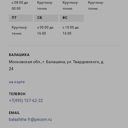
с 08:00 до
Круглосу­
Круглосу­
Круглосу­
00:00
точно
точно
точно
Круглосу­
с 00:00 до
с 10:00 до
точно
16:00
16:00
БАЛАШИХА
Московская обл., г. Балашиха, ул. Твардовского, д.
24
на карте
ТЕЛЕФОН
+7(495) 157-62-22
EMAIL
balashiha-fr@pecom.ru