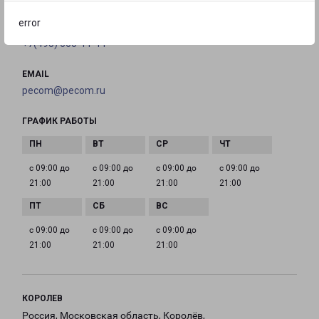
error
ТЕЛЕФОН
+7(495) 660-11-11
EMAIL
pecom@pecom.ru
ГРАФИК РАБОТЫ
с 09:00 до
с 09:00 до
с 09:00 до
с 09:00 до
21:00
21:00
21:00
21:00
с 09:00 до
с 09:00 до
с 09:00 до
21:00
21:00
21:00
КОРОЛЕВ
Россия, Московская область, Королёв,