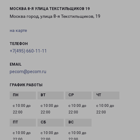
МОСКВА 8-Я УЛИЦА ТЕКСТИЛЬЩИКОВ 19
Москва город, улица 8-я Текстильщиков, 19
на карте
ТЕЛЕФОН
+7(495) 660-11-11
EMAIL
pecom@pecom.ru
ГРАФИК РАБОТЫ
с 10:00 до
с 10:00 до
с 10:00 до
с 10:00 до
22:00
22:00
22:00
22:00
с 10:00 до
с 10:00 до
с 10:00 до
22:00
22:00
22:00