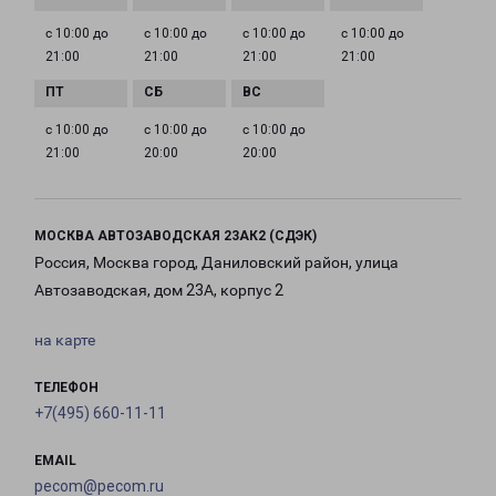
с 10:00 до
с 10:00 до
с 10:00 до
с 10:00 до
21:00
21:00
21:00
21:00
с 10:00 до
с 10:00 до
с 10:00 до
21:00
20:00
20:00
МОСКВА АВТОЗАВОДСКАЯ 23АК2 (СДЭК)
Россия, Москва город, Даниловский район, улица
Автозаводская, дом 23А, корпус 2
на карте
ТЕЛЕФОН
+7(495) 660-11-11
EMAIL
pecom@pecom.ru