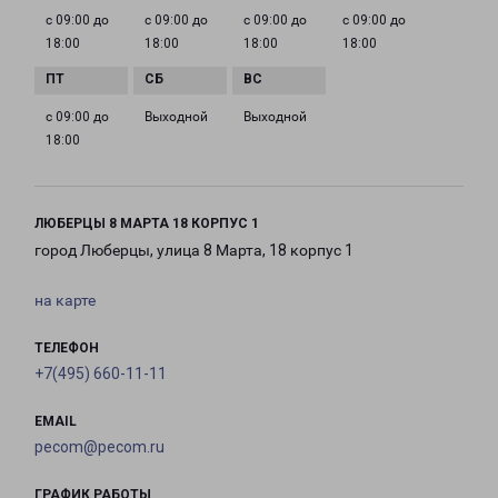
с 09:00 до
с 09:00 до
с 09:00 до
с 09:00 до
18:00
18:00
18:00
18:00
с 09:00 до
Выходной
Выходной
18:00
ЛЮБЕРЦЫ 8 МАРТА 18 КОРПУС 1
город Люберцы, улица 8 Марта, 18 корпус 1
на карте
ТЕЛЕФОН
+7(495) 660-11-11
EMAIL
pecom@pecom.ru
ГРАФИК РАБОТЫ