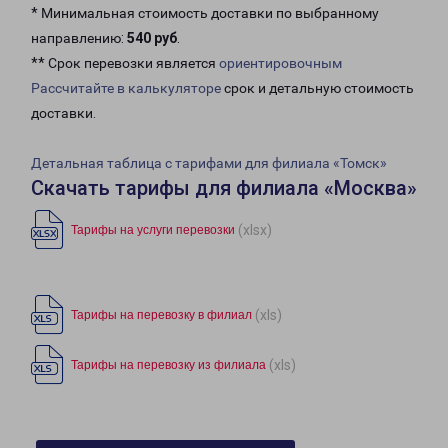
* Минимальная стоимость доставки по выбранному
направлению:
540 руб
.
** Срок перевозки является
ориентировочным
Рассчитайте в калькуляторе
срок и детальную стоимость
доставки.
Детальная таблица с тарифами для филиала «Томск»
Скачать тарифы для филиала «Москва»
(xlsx)
Тарифы на услуги перевозки
(xls)
Тарифы на перевозку в филиал
(xls)
Тарифы на перевозку из филиала