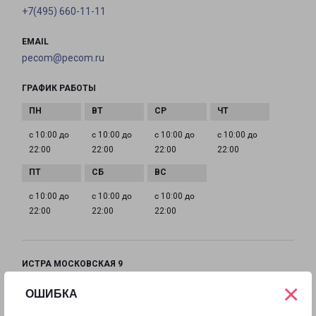
+7(495) 660-11-11
EMAIL
pecom@pecom.ru
ГРАФИК РАБОТЫ
с 10:00 до
с 10:00 до
с 10:00 до
с 10:00 до
22:00
22:00
22:00
22:00
с 10:00 до
с 10:00 до
с 10:00 до
22:00
22:00
22:00
ИСТРА МОСКОВСКАЯ 9
Московская область, улица Московская, 9
×
ОШИБКА
на карте