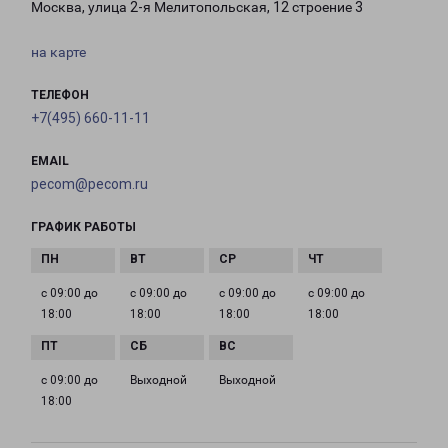
Москва, улица 2-я Мелитопольская, 12 строение 3
на карте
ТЕЛЕФОН
+7(495) 660-11-11
EMAIL
pecom@pecom.ru
ГРАФИК РАБОТЫ
с 09:00 до
с 09:00 до
с 09:00 до
с 09:00 до
18:00
18:00
18:00
18:00
с 09:00 до
Выходной
Выходной
18:00