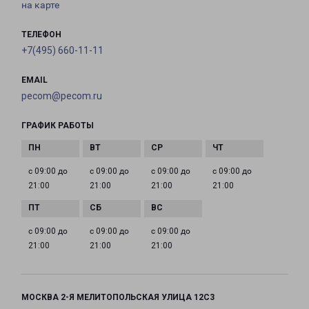
на карте
ТЕЛЕФОН
+7(495) 660-11-11
EMAIL
pecom@pecom.ru
ГРАФИК РАБОТЫ
с 09:00 до
с 09:00 до
с 09:00 до
с 09:00 до
21:00
21:00
21:00
21:00
с 09:00 до
с 09:00 до
с 09:00 до
21:00
21:00
21:00
МОСКВА 2-Я МЕЛИТОПОЛЬСКАЯ УЛИЦА 12С3