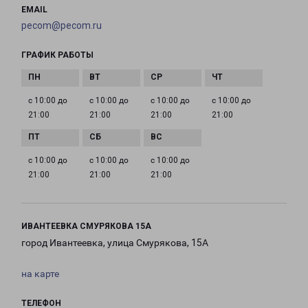
EMAIL
pecom@pecom.ru
ГРАФИК РАБОТЫ
с 10:00 до
с 10:00 до
с 10:00 до
с 10:00 до
21:00
21:00
21:00
21:00
с 10:00 до
с 10:00 до
с 10:00 до
21:00
21:00
21:00
ИВАНТЕЕВКА СМУРЯКОВА 15А
город Ивантеевка, улица Смурякова, 15А
на карте
ТЕЛЕФОН