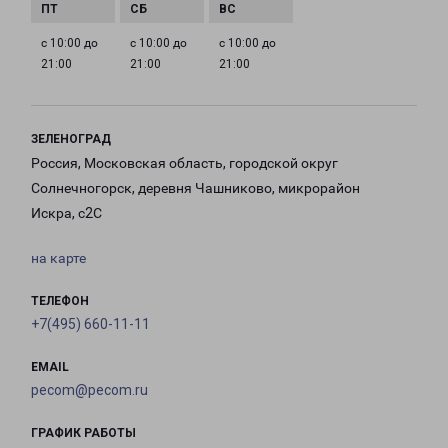
с 10:00 до
с 10:00 до
с 10:00 до
21:00
21:00
21:00
ЗЕЛЕНОГРАД
Россия, Московская область, городской округ
Солнечногорск, деревня Чашниково, микрорайон
Искра, с2С
на карте
ТЕЛЕФОН
+7(495) 660-11-11
EMAIL
pecom@pecom.ru
ГРАФИК РАБОТЫ