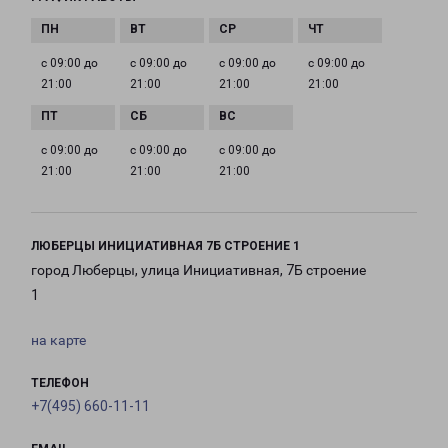
с 09:00 до
с 09:00 до
с 09:00 до
с 09:00 до
21:00
21:00
21:00
21:00
с 09:00 до
с 09:00 до
с 09:00 до
21:00
21:00
21:00
ЛЮБЕРЦЫ ИНИЦИАТИВНАЯ 7Б СТРОЕНИЕ 1
город Люберцы, улица Инициативная, 7Б строение
1
на карте
ТЕЛЕФОН
+7(495) 660-11-11