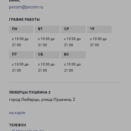
EMAIL
pecom@pecom.ru
ГРАФИК РАБОТЫ
с 10:00 до
с 10:00 до
с 10:00 до
с 10:00 до
21:00
21:00
21:00
21:00
с 10:00 до
с 10:00 до
с 10:00 до
21:00
21:00
21:00
ЛЮБЕРЦЫ ПУШКИНА 2
город Люберцы, улица Пушкина, 2
на карте
ТЕЛЕФОН