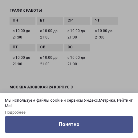
ГРАФИК РАБОТЫ
с 10:00 до
с 10:00 до
с 10:00 до
с 10:00 до
21:00
21:00
21:00
21:00
с 10:00 до
с 10:00 до
с 10:00 до
21:00
21:00
21:00
МОСКВА АЗОВСКАЯ 24 КОРПУС 3
Россия, Москва город, Зюзино район, улица
Мы используем файлы cookie и сервисы Яндекс.Метрика, Рейтинг
Азовская, дом 24, корпус 3
Mail
Подробнее
на карте
Понятно
ТЕЛЕФОН
Оцените нашу работу
Услуги
Сервисы
Меню
Кабинет
Контакты
+7(495) 660-11-11