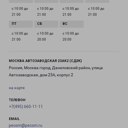
с 10:00 до
с 10:00 до
с 10:00 до
с 10:00 до
21:00
21:00
21:00
21:00
с 10:00 до
с 10:00 до
с 10:00 до
21:00
20:00
20:00
МОСКВА АВТОЗАВОДСКАЯ 23АК2 (СДЭК)
Россия, Москва город, Даниловский район, улица
Автозаводская, дом 23А, корпус 2
на карте
ТЕЛЕФОН
+7(495) 660-11-11
EMAIL
pecom@pecom.ru