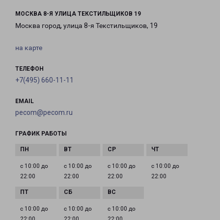
МОСКВА 8-Я УЛИЦА ТЕКСТИЛЬЩИКОВ 19
Москва город, улица 8-я Текстильщиков, 19
на карте
ТЕЛЕФОН
+7(495) 660-11-11
EMAIL
pecom@pecom.ru
ГРАФИК РАБОТЫ
с 10:00 до
с 10:00 до
с 10:00 до
с 10:00 до
22:00
22:00
22:00
22:00
с 10:00 до
с 10:00 до
с 10:00 до
22:00
22:00
22:00