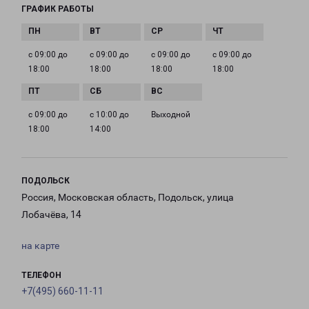
ГРАФИК РАБОТЫ
с 09:00 до
с 09:00 до
с 09:00 до
с 09:00 до
18:00
18:00
18:00
18:00
с 09:00 до
с 10:00 до
Выходной
18:00
14:00
ПОДОЛЬСК
Россия, Московская область, Подольск, улица
Лобачёва, 14
на карте
ТЕЛЕФОН
+7(495) 660-11-11